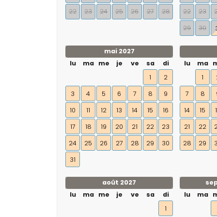
22
23
24
25
26
27
28
22
23
29
30
mai 2027
lu
ma
me
je
ve
sa
di
lu
ma
1
2
1
3
4
5
6
7
8
9
7
8
10
11
12
13
14
15
16
14
15
17
18
19
20
21
22
23
21
22
24
25
26
27
28
29
30
28
29
31
août 2027
se
lu
ma
me
je
ve
sa
di
lu
ma
1