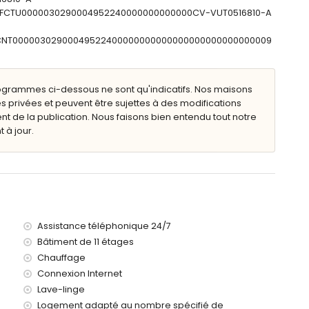
: ESFCTU0000030290004952240000000000000CV-VUT0516810-A
oins de 25 mètres de l'appartement)
moins de 100 kilomètres de l'appartement)
ESFCNT00000302900049522400000000000000000000000000009
lence) (> 100 kilomètres)
s de 50 mètres
ogrammes ci-dessous ne sont qu'indicatifs. Nos maisons
e d'un ascenseur.
s privées et peuvent être sujettes à des modifications
c enfants.
de la publication. Nous faisons bien entendu tout notre
 à jour.
 la location de l'appartement
Assistance téléphonique 24/7
Bâtiment de 11 étages
Chauffage
Connexion Internet
Lave-linge
Logement adapté au nombre spécifié de