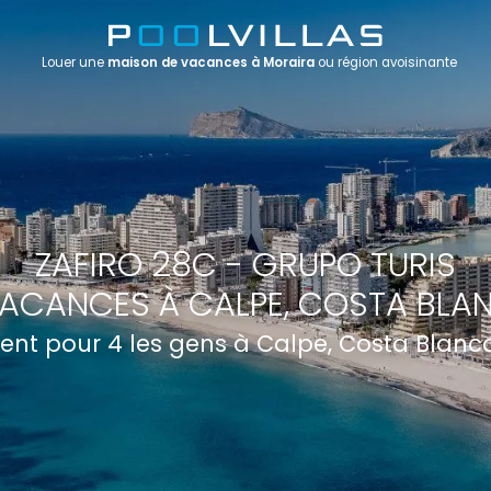
Louer une
maison de vacances à Moraira
ou région avoisinante
ZAFIRO 28C - GRUPO TURIS
ACANCES À CALPE, COSTA BLA
nt pour 4 les gens à Calpe, Costa Blanc