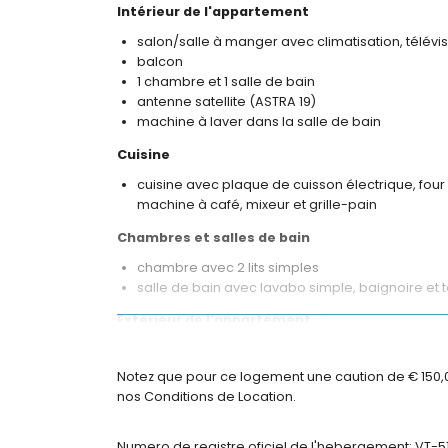
Intérieur de l'appartement
salon/salle à manger avec climatisation, télévis
balcon
1 chambre et 1 salle de bain
antenne satellite (ASTRA 19)
machine à laver dans la salle de bain
Cuisine
cuisine avec plaque de cuisson électrique, four
machine à café, mixeur et grille-pain
Chambres et salles de bain
chambre avec 2 lits simples
salle de bain avec lavabo simple, baignoire et t
Extérieur de l'appartement
terrain clos
piscine commune en forme de rein
Notez que pour ce logement une caution de € 150,00 
piscine pour enfants
nos Conditions de Location.
douche extérieure
Plus d'informations
Numero de registre oficiel de l'hebergement: VT-5