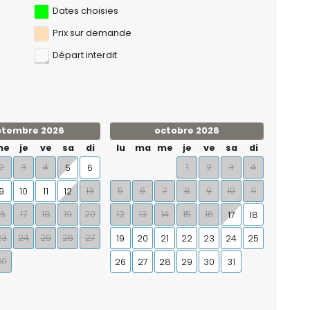
Dates choisies
Prix ​​sur demande
Départ interdit
ptembre 2026
octobre 2026
me
je
ve
sa
di
lu
ma
me
je
ve
sa
di
2
3
4
1
2
3
4
5
6
13
5
6
7
8
9
10
11
9
10
11
12
16
17
18
19
20
12
13
14
15
16
17
18
23
24
25
26
27
19
20
21
22
23
24
25
30
26
27
28
29
30
31