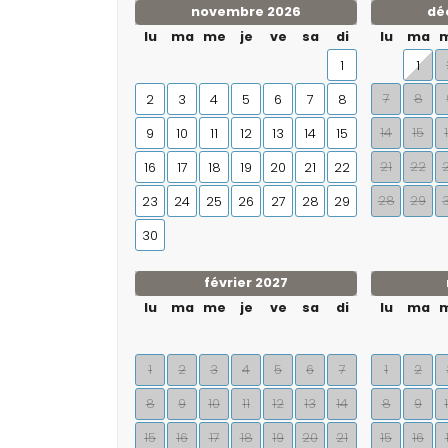
novembre 2026
dé
lu
ma
me
je
ve
sa
di
lu
ma
1
1
7
8
2
3
4
5
6
7
8
14
15
9
10
11
12
13
14
15
21
22
16
17
18
19
20
21
22
28
29
23
24
25
26
27
28
29
30
février 2027
lu
ma
me
je
ve
sa
di
lu
ma
1
2
3
4
5
6
7
1
2
8
9
10
11
12
13
14
8
9
15
16
17
18
19
20
21
15
16