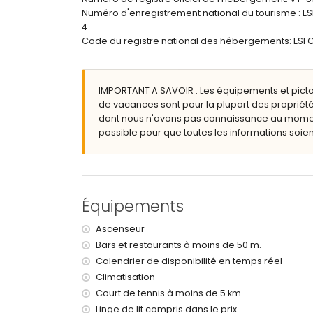
Numéro d'enregistrement national du tourisme 
plage la plus proche : Levante / La Fossa (à m
4
aéroport le plus proche : El Altet (Alicante) (à 
Code du registre national des hébergements: 
deuxième aéroport le plus proche : Manises (Va
transports en commun à proximité : bus à moin
interdiction de fumer
animaux non admis
IMPORTANT A SAVOIR : Les équipements et pict
Le bâtiment où se trouve l'hébergement dispos
de vacances sont pour la plupart des propriété
L'hébergement est très adapté aux familles ave
dont nous n'avons pas connaissance au moment 
possible pour que toutes les informations soient
Équipements et services inclus dans le prix de
internet (WiFi)
fer et planche à repasser
linge de lit et serviettes
service d'urgence 24 heures sur 24
Équipements
avec climatisation
Ascenseur
Équipements et services en supplément
Bars et restaurants à moins de 50 m.
chauffage central
Calendrier de disponibilité en temps réel
lit pour enfant/berceau (sur demande)
Climatisation
Court de tennis à moins de 5 km.
Sports
Linge de lit compris dans le prix