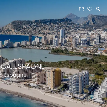
FR
NCA, ESPAGNE
a, Espagne