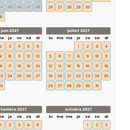
24
25
26
27
28
26
27
28
29
30
31
juin 2027
juillet 2027
me
je
ve
sa
di
lu
ma
me
je
ve
sa
di
2
3
4
5
6
1
2
3
4
9
10
11
12
13
5
6
7
8
9
10
11
16
17
18
19
20
12
13
14
15
16
17
18
23
24
25
26
27
19
20
21
22
23
24
25
30
26
27
28
29
30
31
ptembre 2027
octobre 2027
me
je
ve
sa
di
lu
ma
me
je
ve
sa
di
1
2
3
4
5
1
2
3