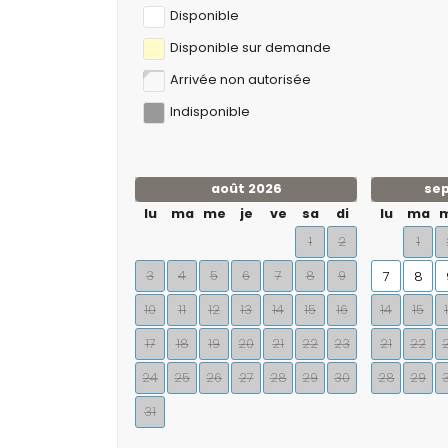
Disponible
Disponible sur demande
Arrivée non autorisée
Indisponible
août 2026
se
lu
ma
me
je
ve
sa
di
lu
ma
1
2
1
3
4
5
6
7
8
9
7
8
10
11
12
13
14
15
16
14
15
17
18
19
20
21
22
23
21
22
24
25
26
27
28
29
30
28
29
31