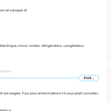
ion et canapé-lit
 électrique, micro-ondes, réfrigérateur, congélateur,
oilettes
PLUS...
est exigée. Pour plus d’informations s’il vous plaît consultez
16810-A