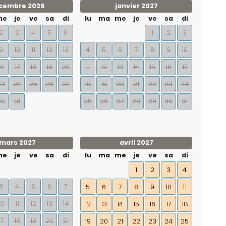
cembre 2026
janvier 2027
me
je
ve
sa
di
lu
ma
me
je
ve
sa
di
2
3
4
5
6
1
2
3
9
10
11
12
13
4
5
6
7
8
9
10
16
17
18
19
20
11
12
13
14
15
16
17
23
24
25
26
27
18
19
20
21
22
23
24
30
31
25
26
27
28
29
30
31
mars 2027
avril 2027
me
je
ve
sa
di
lu
ma
me
je
ve
sa
di
1
2
3
4
3
4
5
6
7
5
6
7
8
9
10
11
10
11
12
13
14
12
13
14
15
16
17
18
17
18
19
20
21
19
20
21
22
23
24
25