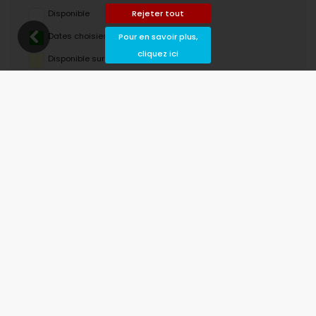
Rejeter tout
Disponible
Dates choisies
Pour en savoir plus,
cliquez ici
Disponible sur demande
Prix ​​sur demande
Arrivée non autorisée
Départ interdit
Indisponible
août 2026
lu
ma
me
je
ve
sa
di
1
2
3
4
5
6
7
8
9
10
11
12
13
14
15
16
17
18
19
20
21
22
23