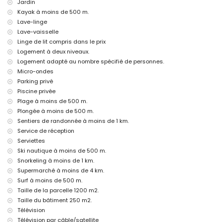
Jardin
literie et serviettes
Kayak à moins de 500 m.
service de réception et assistance téléphonique 24h/24
Lave-linge
chauffage central
Lave-vaisselle
Installations et services avec supplément de prix
Linge de lit compris dans le prix
Logement à deux niveaux.
climatisation
lit additionnel et lit enfant/lit bébé (sur demande)
Logement adapté au nombre spécifié de personnes.
Micro-ondes
Divertissement et activités de loisirs pour les vacances à Calpe,
Parking privé
Costa Blanca
Piscine privée
bar et promenade (dans un rayon de 500 mètres du logement)
Plage à moins de 500 m.
cinéma, discothèque et boîte de nuit (dans un rayon de 5 kilomètres
Plongée à moins de 500 m.
du logement)
Sentiers de randonnée à moins de 1 km.
Choses à voir et culture à Calpe, Costa Blanca
Service de réception
église (dans un rayon de 5 kilomètres de l'hébergement)
Serviettes
Ski nautique à moins de 500 m.
Activités sportives
Snorkeling à moins de 1 km.
tennis, randonnée pédestre, VTT, cyclisme, escalade, canoë-kayak
Supermarché à moins de 4 km.
(canoë), canoë-kayak (kayak), plongée, randonnée subaquatique,
Surf à moins de 500 m.
surf et ski nautique (dans un rayon de 1000 mètres de la location)
Taille de la parcelle 1200 m2.
Taille du bâtiment 250 m2.
Télévision
Télévision par câble/satellite