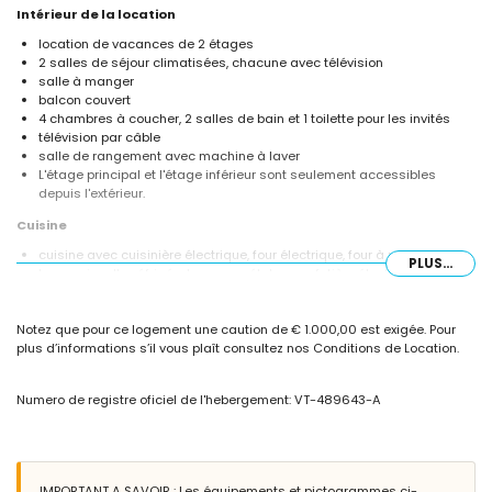
Intérieur de la location
location de vacances de 2 étages
2 salles de séjour climatisées, chacune avec télévision
salle à manger
balcon couvert
4 chambres à coucher, 2 salles de bain et 1 toilette pour les invités
télévision par câble
salle de rangement avec machine à laver
L'étage principal et l'étage inférieur sont seulement accessibles
depuis l'extérieur.
Cuisine
cuisine avec cuisinière électrique, four électrique, four à micro-ondes,
PLUS...
lave-vaisselle, réfrigérateur-congélateur, cafetière électrique, grille-
pain et presse-citron
Chambres à coucher et salles de bain
Notez que pour ce logement une caution de € 1.000,00 est exigée. Pour
plus d’informations s’il vous plaît consultez nos Conditions de Location.
chambre à coucher climatisée avec lit double (de 190 x 140cm)
chambre à coucher avec lit double
chambre à coucher climatisée avec 2 lits simples (de 190 x 90cm)
Numero de registre oficiel de l'hebergement: VT-489643-A
chambre à coucher avec 3 lits simples (dont 1 de 190 x 90cm)
2 salles de bain chacune avec lavabo simple, douche et toilette
Extérieur de la location
grand terrain
IMPORTANT A SAVOIR : Les équipements et pictogrammes ci-