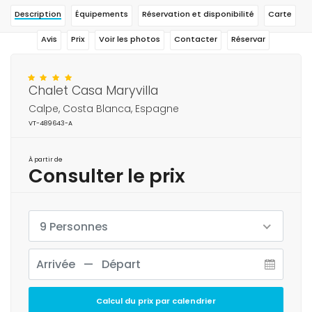
Description
Équipements
Réservation et disponibilité
Carte
Avis
Prix
Voir les photos
Contacter
Réservar
Chalet Casa Maryvilla
Calpe, Costa Blanca, Espagne
VT-489643-A
À partir de
Consulter le prix
9 Personnes
Calcul du prix par calendrier