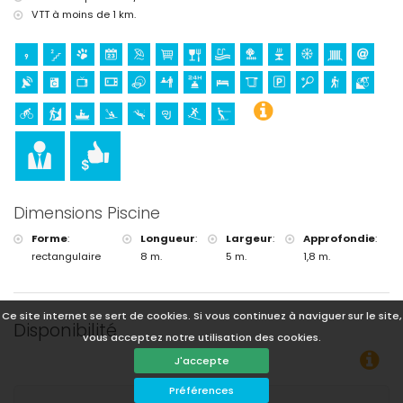
VTT à moins de 1 km.
Dimensions Piscine
Forme
:
Longueur
:
Largeur
:
Approfondie
:
rectangulaire
8 m.
5 m.
1,8 m.
Ce site internet se sert de cookies. Si vous continuez à naviguer sur le site,
Disponibilité
vous acceptez notre utilisation des cookies.
J'accepte
Vous pouvez calculer le prix de l
Préférences