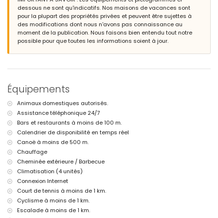
piscine privée de 8m x 5m et 1,8m de profondeur
dessous ne sont qu'indicatifs. Nos maisons de vacances sont
beau jardin avec d´arbres et mobilier de jardin avec chaises longues
pour la plupart des propriétés privées et peuvent être sujettes à
4 terrasses, dont 1 couverte
des modifications dont nous n'avons pas connaissance au
barbecue
moment de la publication. Nous faisons bien entendu tout notre
douche extérieure
possible pour que toutes les informations soient à jour.
coin pour s'asseoir en plein air et coin repas en plein air
2 places de parking privées et couvertes
Informations additionnelles
ville/village plus proche: Calpe/ Altea (dans un rayon de 4 kilomètres
Équipements
de la location)
rive ou bord plus proche dans un rayon de 500 mètres de la location
Animaux domestiques autorisés.
plage la plus proche: Playa de perros - "Les Urques" (dans un rayon de
Assistance téléphonique 24/7
500 mètres de la location)
Bars et restaurants à moins de 100 m.
port le plus proche dans un rayon de 500 mètres de la location
aéroport le plus proche: Alicante (dans un rayon de 100 kilomètres de
Calendrier de disponibilité en temps réel
la location)
Canoë à moins de 500 m.
deuxième aéroport le plus proche: Valencia (> 100 kilomètres)
Chauffage
transport public de la location: train dans un rayon de 4 kilomètres
Cheminée extérieure / Barbecue
animaux domestiques admis
Climatisation (4 unités)
La location est très convenable pour les familles avec des enfants
Connexion Internet
Installations et services inclus dans le prix de location de la
Court de tennis à moins de 1 km.
location
Cyclisme à moins de 1 km.
internet (WiFi)
Escalade à moins de 1 km.
aspirateur et fer et planche à repasser