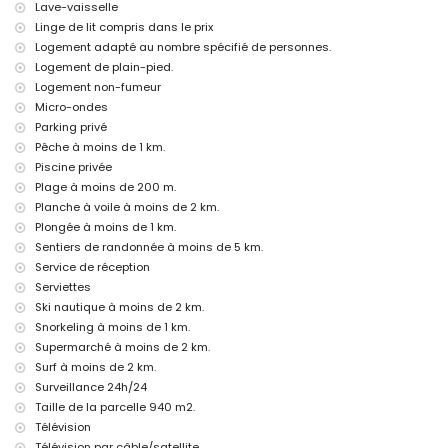
Lave-vaisselle
bar, promenade (Cala El Racó et Principe de Asturias) (à moins de
Linge de lit compris dans le prix
1000 mètres de la maison)
cinéma et théâtre (à moins de 5 kilomètres de la maison)
Logement adapté au nombre spécifié de personnes.
parc d'attractions (Aqualandia), parc à thème (Terra Mitica), zoo
Logement de plain-pied.
(Terra Natura) et parc aquatique (Aqualandia) (à moins de 10
Logement non-fumeur
kilomètres de la maison)
Micro-ondes
Lieux d'intérêt et culture à Calpe, Costa Blanca
Parking privé
Pêche à moins de 1 km.
palais (Baños de la Reina) et ruine (Baños de la Reina) (à moins de
Piscine privée
1000 mètres de l'hébergement)
musée, église (Nuestra Señora de las Nieves), château (Castillo de
Plage à moins de 200 m.
Calpe), édifice architectural (Iglesia antigua gótico-mudéjar) et lieu
Planche à voile à moins de 2 km.
historique (Baño de la Reina) (à moins de 5 kilomètres de
Plongée à moins de 1 km.
l'hébergement)
Sentiers de randonnée à moins de 5 km.
Sports
Service de réception
Serviettes
canoë-kayak, pêche, plongée et snorkeling (à moins de 1000 mètres
Ski nautique à moins de 2 km.
de la villa)
tennis, équitation, randonnée, cyclisme, escalade, surf, planche à
Snorkeling à moins de 1 km.
voile et ski nautique (à moins de 5 kilomètres de la villa)
Supermarché à moins de 2 km.
Surf à moins de 2 km.
Surveillance 24h/24
Taille de la parcelle 940 m2.
Télévision
Télévision par câble/satellite