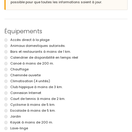
ville la plus proche : Calpe (à moins de 2 kilomètres de la villa)
possible pour que toutes les informations soient à jour.
berge ou rive la plus proche : Mer Méditerranée (à moins de 200
mètres de la villa)
accès direct à la plage (Puerto Blanco)
port le plus proche : Puerto Blanco (à moins de 200 mètres de la villa)
parc le plus proche : Peñon de Ifach (à moins de 5 kilomètres de la
Équipements
villa)
aéroport le plus proche : Valence (à moins de 100 kilomètres de la
Accès direct à la plage
villa)
Animaux domestiques autorisés.
deuxième aéroport le plus proche : Alicante (> 100 kilomètres)
fumer n'est pas permis
Bars et restaurants à moins de 1 km.
animaux autorisés
Calendrier de disponibilité en temps réel
L'hébergement est très adapté pour les familles avec enfants
Canoë à moins de 200 m.
Chauffage
Équipements et services inclus dans le prix de location de la villa
Cheminée ouverte
internet (Wi-Fi)
Climatisation (4 unités)
aspirateur, fer et planche à repasser
Club hippique à moins de 3 km.
linge de lit et serviettes
service de réception et service de surveillance 24 heures
Connexion Internet
chauffage par air et climatisation
Court de tennis à moins de 2 km.
Cyclisme à moins de 5 km.
Équipements et services avec supplément
Escalade à moins de 5 km.
lit supplémentaire et lit bébé/chaise haute (sur demande)
Jardin
Divertissement et activités de loisirs pour vos vacances à Calpe,
Kayak à moins de 200 m.
Costa Blanca
Lave-linge