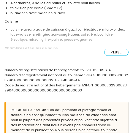
4 chambres, 3 salles de bains et 1 toilette pour invités
télévision par câble (Smart TV)
buanderie avec machine à laver
Cuisine
cuisine avec plaque de cuisson à gaz, four électrique, micro-ondes,
lave-vaisselle, réfrigérateur-congélateur, cafetière, bouilloire
électrique, mixeur, grille-pain et presse-agrumes
Chambres et salles de bains
PLUS...
3 chambres climatisées, chacune avec un lit double
chambre climatisée avec 2 lits simples
salle de bains avec double lavabo et baignoire
Numero de registre oficiel de l'hebergement: CV-VUT0518196-A
salle de bains avec lavabo simple et douche
Numéro d'enregistrement national du tourisme : ESFCTU0000030290002
salle de bains avec lavabo simple, douche et toilette
32904000000000000000VUT-0518196-A4
Extérieur de la villa
Code du registre national des hébergements: ESFCNT00000302900023
290400000000000000000000000000003
terrain clos
piscine privée en forme de rein mesurant 10m x 4m
jardin avec gravier, arbres et mobilier de jardin avec transats
terrasse couverte
IMPORTANT A SAVOIR : Les équipements et pictogrammes ci-
espace de détente extérieur et espace à manger extérieur
dessous ne sont qu'indicatifs. Nos maisons de vacances sont
4 places de parking privées
pour la plupart des propriétés privées et peuvent être sujettes à
des modifications dont nous n'avons pas connaissance au
Informations supplémentaires
moment de la publication. Nous faisons bien entendu tout notre