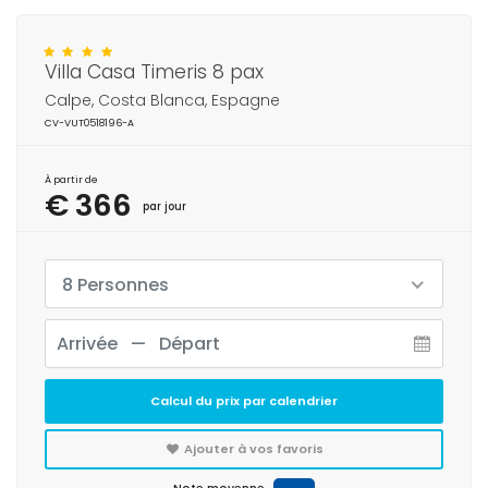
Villa Casa Timeris 8 pax
Calpe, Costa Blanca, Espagne
CV-VUT0518196-A
À partir de
€ 366
par jour
8 Personnes
Calcul du prix par calendrier
Ajouter à vos favoris