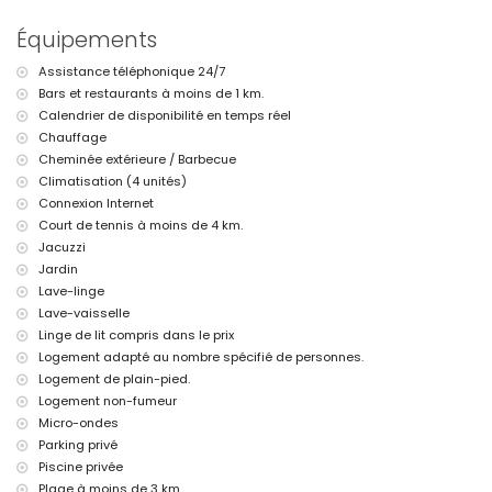
L'hébergement est très adapté aux familles avec enfants
Équipements
Équipements et services inclus dans le prix de la location de la
villa
Assistance téléphonique 24/7
internet (WiFi)
Bars et restaurants à moins de 1 km.
fer et planche à repasser
Calendrier de disponibilité en temps réel
linge de lit et serviettes
Chauffage
service d'urgence 24 heures sur 24
Cheminée extérieure / Barbecue
jacuzzi extérieur
Climatisation (4 unités)
Équipements et services à supplément
Connexion Internet
chauffage central et climatisation
Court de tennis à moins de 4 km.
lit pour enfant/berceau (sur demande)
Jacuzzi
Jardin
Activités de divertissement et de loisirs pour vos vacances à
Calpe, Costa Blanca
Lave-linge
Lave-vaisselle
promenade (à moins de 1000 mètres de la maison)
Linge de lit compris dans le prix
Sports
Logement adapté au nombre spécifié de personnes.
Logement de plain-pied.
randonnée (à moins de 1000 mètres de la villa)
tennis (à moins de 5 kilomètres de la villa)
Logement non-fumeur
golf (à moins de 10 kilomètres de la villa)
Micro-ondes
Parking privé
Piscine privée
Plage à moins de 3 km.