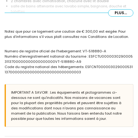
2 chambres avec climatisation, chacune avec lit double
salle de bains attenante avec lavabo simple, baignoire, douche et
toilettes
PLUS...
salle de bains avec lavabo simple, douche et toilettes
Extérieur de la villa
Notez que pour ce logement une caution de € 300,00 est exigée. Pour
terrain clos
plus d’informations s’il vous plaît consultez nos Conditions de Location.
piscine privée de 8m x 4m
magnifique jardin avec pelouse, gravier, arbres et mobilier de jardin
avec chaises longues
Numero de registre oficiel de l'hebergement: VT-518880-A
barbecue
Numéro d'enregistrement national du tourisme : ESFCTU0000030290005
douche extérieure
3113700000000000000000VT-518880-A9
espace de vie extérieur et salle à manger extérieure
Code du registre national des hébergements: ESFCNT000003029000531
2 places de parking privées et sécurisées
13700000000000000000000000000003
Plus d'informations
ville la plus proche : Calpe (à moins de 3 kilomètres de la villa)
IMPORTANT A SAVOIR : Les équipements et pictogrammes ci-
plage la plus proche : Playa Levante (à moins de 3 kilomètres de la
dessous ne sont qu'indicatifs. Nos maisons de vacances sont
villa)
pour la plupart des propriétés privées et peuvent être sujettes à
aéroport le plus proche : El Altet (Alicante) (à moins de 100 kilomètres
des modifications dont nous n'avons pas connaissance au
de la villa)
moment de la publication. Nous faisons bien entendu tout notre
deuxième aéroport le plus proche : Manises (Valencia) (> 100
possible pour que toutes les informations soient à jour.
kilomètres)
transports en commun à proximité : bus à moins de 100 mètres
interdiction de fumer
animaux non admis