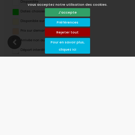
Disponible
vous acceptez notre utilisation des cookies.
Dates choisies
J'accepte
Disponible sur demande
Préférences
Prix ​​sur demande
Rejeter tout
Arrivée non autorisée
Pour en savoir plus,
cliquez ici
Départ interdit
Indisponible
août 2026
lu
ma
me
je
ve
sa
di
1
2
3
4
5
6
7
8
9
10
11
12
13
14
15
16
17
18
19
20
21
22
23
24
25
26
27
28
29
30