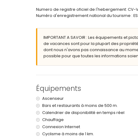
salle de bains en suite avec lavabo simple, douc
salle de bains avec lavabo simple, douche et to
Numero de registre oficiel de l'hebergement: CV
Numéro d'enregistrement national du tourisme 
Extérieur de l'appartement
grand terrain clôturé
piscine commune mesurant 10 m x 7 m
IMPORTANT A SAVOIR : Les équipements et pict
piscine pour enfants
de vacances sont pour la plupart des propriété
jardin commun avec pelouse
dont nous n'avons pas connaissance au moment 
terrasse couverte
possible pour que toutes les informations soient
douche extérieure
coin salon extérieur et coin repas extérieur
Plus d'informations
ville la plus proche : centre historique de Jáve
Équipements
le cours d'eau ou rive le plus proche : la mer
plage la plus proche : plage de l'Arenal (à mo
Ascenseur
port le plus proche : Puerto de Jávea (à moins 
Bars et restaurants à moins de 500 m.
aéroport le plus proche : Alicante (à moins de 
Calendrier de disponibilité en temps réel
deuxième aéroport le plus proche : Valence (à 
transport public à proximité : bus à moins de 10
Chauffage
interdiction de fumer
Connexion Internet
animaux non admis
Cyclisme à moins de 1 km.
L'immeuble où se trouve l'hébergement est équ