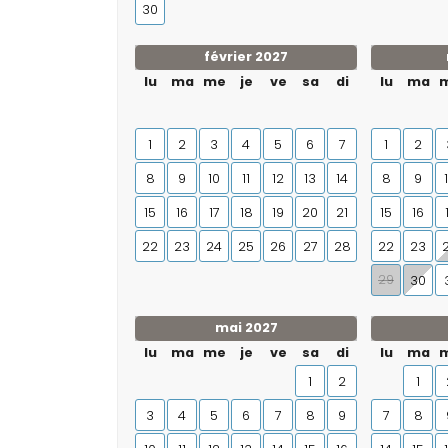
30
février 2027
lu
ma
me
je
ve
sa
di
lu
ma
1
2
3
4
5
6
7
1
2
8
9
10
11
12
13
14
8
9
15
16
17
18
19
20
21
15
16
22
23
24
25
26
27
28
22
23
29
30
mai 2027
lu
ma
me
je
ve
sa
di
lu
ma
1
2
1
3
4
5
6
7
8
9
7
8