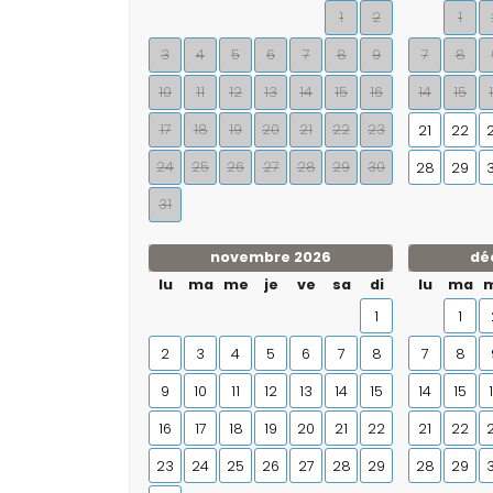
1
2
1
3
4
5
6
7
8
9
7
8
10
11
12
13
14
15
16
14
15
17
18
19
20
21
22
23
21
22
24
25
26
27
28
29
30
28
29
31
novembre 2026
dé
lu
ma
me
je
ve
sa
di
lu
ma
1
1
2
3
4
5
6
7
8
7
8
9
10
11
12
13
14
15
14
15
16
17
18
19
20
21
22
21
22
23
24
25
26
27
28
29
28
29