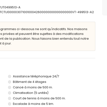
he et toilettes
ilettes
-VUT0499513-A
: ESFCTU00000307100100042600000000000000000VT-499513-A2
ogrammes ci-dessous ne sont qu'indicatifs. Nos maisons
s privées et peuvent être sujettes à des modifications
de la publication. Nous faisons bien entendu tout notre
 à jour.
a (à moins de 3 kilomètres de l'appartement)
 Méditerranée (à moins de 500 mètres de l'appartement)
ins de 500 mètres de l'appartement)
Assistance téléphonique 24/7
de 3 kilomètres de l'appartement)
Bâtiment de 4 étages
100 kilomètres de l'appartement)
Canoë à moins de 500 m.
moins de 100 kilomètres de l'appartement)
00 mètres
Climatisation (5 unités)
Court de tennis à moins de 500 m.
Escalade à moins de 5 km.
ipé d'un ascenseur.