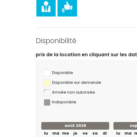
Sports
tennis, cyclisme, canoë, kayak, rafting, pêche, p
mètres de l'appartement)
randonnée, VTT et escalade (à moins de 5 kilo
golf (Club de Golf Jávea) et équitation (à moin
Disponibilité
 la location en cliquant sur les dates d’arrivée et de dé
Disponible
Disponible sur demande
Arrivée non autorisée
Indisponible
août 2026
se
lu
ma
me
je
ve
sa
di
lu
ma