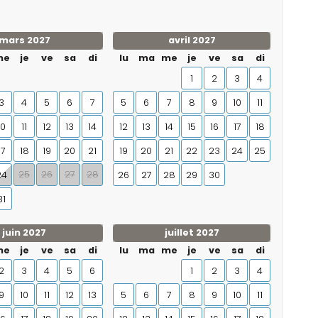
mars 2027
avril 2027
me
je
ve
sa
di
lu
ma
me
je
ve
sa
di
1
2
3
4
3
4
5
6
7
5
6
7
8
9
10
11
10
11
12
13
14
12
13
14
15
16
17
18
17
18
19
20
21
19
20
21
22
23
24
25
25
26
27
28
24
26
27
28
29
30
31
juin 2027
juillet 2027
me
je
ve
sa
di
lu
ma
me
je
ve
sa
di
2
3
4
5
6
1
2
3
4
9
10
11
12
13
5
6
7
8
9
10
11