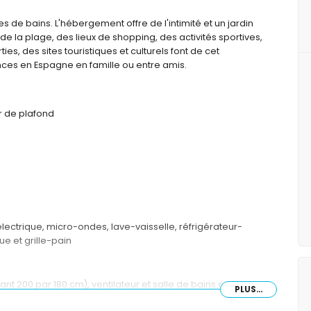
 de bains. L'hébergement offre de l'intimité et un jardin
e la plage, des lieux de shopping, des activités sportives,
ies, des sites touristiques et culturels font de cet
ces en Espagne en famille ou entre amis.
ur de plafond
lectrique, micro-ondes, lave-vaisselle, réfrigérateur-
ue et grille-pain
nt 200 par 180 cm), ventilateur et salle de bains en suite
PLUS...
its simples (mesurant 200 par 90 cm) et ventilateur