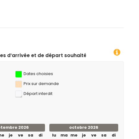
longée, snorkeling, surf et planche à voile (à moins de 1000
mètres de l'appartement)
s de 10 kilomètres de l'appartement)
part souhaitées !
Dates choisies
Prix ​​sur demande
Départ interdit
ptembre 2026
octobre 2026
me
je
ve
sa
di
lu
ma
me
je
ve
sa
di