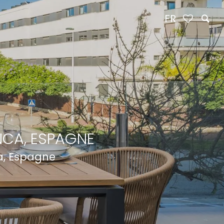
FR
NCA, ESPAGNE
a, Espagne