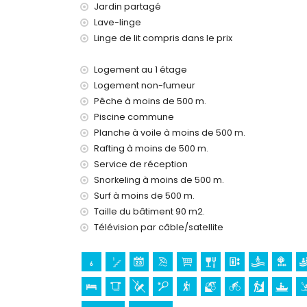
Jardin partagé
L'hébergement est très adapté aux familles ave
Lave-linge
Équipements et services inclus dans le prix de
Linge de lit compris dans le prix
internet (WiFi)
aspirateur et fer et planche à repasser
Logement au 1 étage
linge de lit et serviettes
Logement non-fumeur
service de réception et service d'urgence 24 h
Pêche à moins de 500 m.
chauffage par air et climatisation
Piscine commune
Planche à voile à moins de 500 m.
Équipements et services avec supplément
Rafting à moins de 500 m.
lit/parc enfant (sur demande)
Service de réception
Divertissement et activités de loisirs pour vo
Snorkeling à moins de 500 m.
Surf à moins de 500 m.
boîte de nuit, bar et promenade (Paseo de L'Ar
cinéma et théâtre (à moins de 5 kilomètres de 
Taille du bâtiment 90 m2.
Télévision par câble/satellite
Sites et culture à Jávea, Costa Blanca
musée (Histórico de Jávea), église (Virgen de Lo
monument (Histórico de Jávea), bâtiment architec
Jávea) (à moins de 5 kilomètres de l'hébergem
palais (Palais Royal de Valence) (à moins de 2