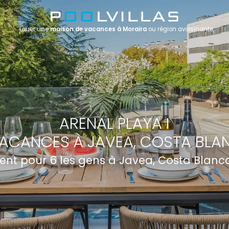
Louer une
maison de vacances à Moraira
ou région avoisinante
ARENAL PLAYA I
ACANCES À JAVEA, COSTA BLA
nt pour 6 les gens à Javea, Costa Blanc