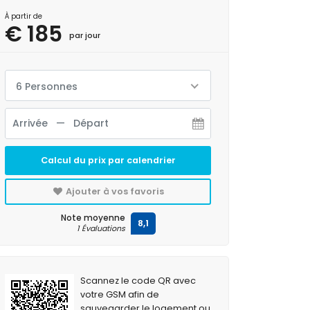
À partir de
€ 185
par jour
6 Personnes
Calcul du prix par calendrier
Ajouter à vos favoris
Note moyenne
8,1
1 Évaluations
Scannez le code QR avec
votre GSM afin de
sauvegarder le logement ou