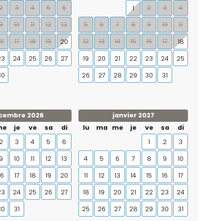
2
3
4
5
6
2
3
4
1
9
10
11
12
13
5
6
7
8
9
10
11
16
17
18
19
12
13
14
15
16
17
20
18
23
24
25
26
27
19
20
21
22
23
24
25
30
26
27
28
29
30
31
cembre 2026
janvier 2027
me
je
ve
sa
di
lu
ma
me
je
ve
sa
di
2
3
4
5
6
1
2
3
9
10
11
12
13
4
5
6
7
8
9
10
16
17
18
19
20
11
12
13
14
15
16
17
23
24
25
26
27
18
19
20
21
22
23
24
30
31
25
26
27
28
29
30
31