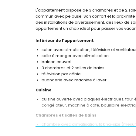
L'appartement dispose de 3 chambres et de 2 salles
commun avec pelouse. Son confort et la proximité d
des installations de divertissement, des lieux de sort
appartement un choix idéal pour passer vos vacan
Intérieur de l'appartement
salon avec climatisation, télévision et ventilate
salle à manger avec climatisation
balcon couvert
3 chambres et 2 salles de bains
télévision par câble
buanderie avec machine à laver
Cuisine
cuisine ouverte avec plaques électriques, four é
congélateur, machine à café, bouilloire électriq
Chambres et salles de bains
chambre avec climatisation, lit king-size (mesura
2 chambres avec climatisation, chacune avec 2 l