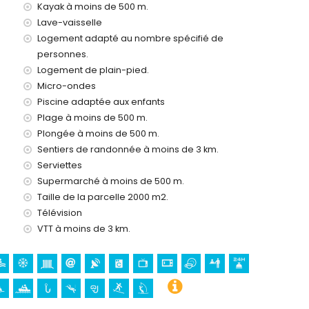
Kayak à moins de 500 m.
c enfants
Lave-vaisselle
 location de l'appartement
Logement adapté au nombre spécifié de
personnes.
Logement de plain-pied.
Micro-ondes
eures sur 24
Piscine adaptée aux enfants
Plage à moins de 500 m.
Plongée à moins de 500 m.
Sentiers de randonnée à moins de 3 km.
Serviettes
s vacances à Jávea, Costa Blanca
Supermarché à moins de 500 m.
Taille de la parcelle 2000 m2.
enal) (à moins de 500 mètres de la maison)
la maison)
Télévision
VTT à moins de 3 km.
reto, Jávea (Puerto)), ruine (Molinos de Viento, Jávea),
tural (Histórico de Jávea) et lieu historique (Histórico de
ent)
5 kilomètres de l'hébergement)