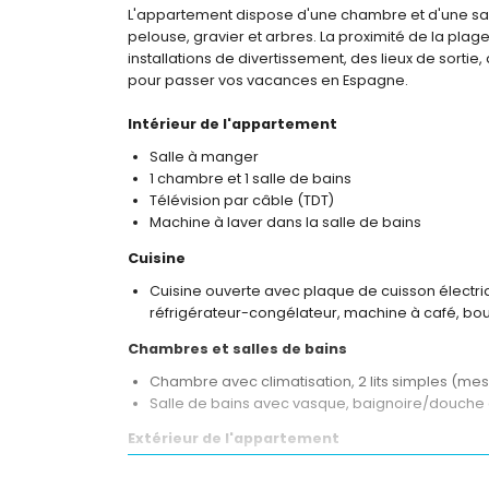
L'appartement dispose d'une chambre et d'une sal
pelouse, gravier et arbres. La proximité de la plage
installations de divertissement, des lieux de sortie,
pour passer vos vacances en Espagne.
Intérieur de l'appartement
Salle à manger
1 chambre et 1 salle de bains
Télévision par câble (TDT)
Machine à laver dans la salle de bains
Cuisine
Cuisine ouverte avec plaque de cuisson électriq
réfrigérateur-congélateur, machine à café, boui
Chambres et salles de bains
Chambre avec climatisation, 2 lits simples (mesu
Salle de bains avec vasque, baignoire/douche 
Extérieur de l'appartement
Terrain grand et clôturé