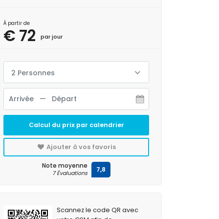
À partir de
€ 72
par jour
2 Personnes
Calcul du prix par calendrier
Ajouter à vos favoris
Note moyenne
7,8
7 Évaluations
Scannez le code QR avec