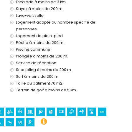
Escalade à moins de 3 km.
Kayak à moins de 200 m.
Lave-vaisselle
nde)
Logement adapté au nombre spécifié de
à Jávea, Costa Blanca
personnes.
Logement de plain-pied.
 moins de 500 mètres de la maison)
Pêche à moins de 200 m.
ison)
Piscine commune
Plongée à moins de 200 m.
tres de l'hébergement)
Service de réception
Viento, Jávea), monument (Pueblo de Jávea, Jávea),
Snorkeling à moins de 200 m.
eu historique (Pueblo de Jávea et Jávea) (à moins de 5
Surf à moins de 200 m.
Taille du bâtiment 70 m2.
e 25 kilomètres de l'hébergement)
Terrain de golf à moins de 5 km.
ling et surf (à moins de 1000 mètres de l'appartement)
 VTT et escalade (à moins de 5 kilomètres de l'appartement)
tement)