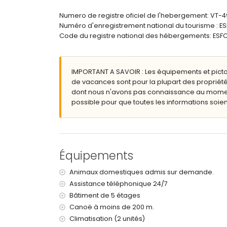
Piscine commune mesurant 19m x 8m et 2m de 
Piscine pour enfants
Numero de registre oficiel de l'hebergement: VT-
Jardin commun avec pelouse, gravier et arbre
Numéro d'enregistrement national du tourisme 
Terrasse couverte
Code du registre national des hébergements: 
Espace de garage commun
Informations supplémentaires
IMPORTANT A SAVOIR : Les équipements et pict
Ville la plus proche : Jávea (à moins de 200 mè
de vacances sont pour la plupart des propriété
Bord de rivière ou rivage le plus proche : Med
dont nous n'avons pas connaissance au moment 
Plage la plus proche : La Grava, Puerto, Jávea
possible pour que toutes les informations soient
Port le plus proche : Duanes del Mar, Jávea (à
Parc le plus proche : La Plana, Jávea (à moins
Aéroport le plus proche : Alicante (à moins de 
Deuxième aéroport le plus proche : Valence (> 1
Veuillez consulter si les animaux sont admis
Équipements
L'immeuble où se trouve l'hébergement dispos
L'hébergement est très adapté pour les famille
Animaux domestiques admis sur demande.
Équipements et services inclus dans le prix de
Assistance téléphonique 24/7
Bâtiment de 5 étages
Fer et planche à repasser
Canoë à moins de 200 m.
Linge de lit et serviettes
Service de réception et service d'urgence 24 h
Climatisation (2 unités)