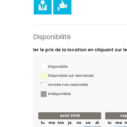
Disponibilité
 de la location en cliquant sur les dates d’arrivée et d
Disponible
Disponible sur demande
Arrivée non autorisée
Indisponible
août 2026
se
lu
ma
me
je
ve
sa
di
lu
ma