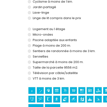
Chauffage par air et climatisation
Cyclisme à moins de 1 km.
Jardin partagé
Équipements et services à supplément
Lave-linge
Lit supplémentaire et lit/parc enfant (sur dema
Linge de lit compris dans le prix
Divertissements et loisirs pour vos vacances 
Logement au 1 étage
Cinéma, bar et promenade (Paseo Marítimo) (à
Micro-ondes
Discothèque (à moins de 5 kilomètres de la ma
Piscine adaptée aux enfants
Sites et culture à Jávea, Costa Blanca
Plage à moins de 200 m.
Église (Virgen del Loreto) (à moins de 1000 mè
Sentiers de randonnée à moins de 3 km.
Musée (Histórico de Jávea), ruine (Molinos de 
Serviettes
bâtiment architectural (Histórico de Jávea), li
Supermarché à moins de 200 m.
kilomètres de l'hébergement)
Taille de la parcelle 9556 m2.
Château (Portal de la Vila et Denia) (à moins d
Télévision par câble/satellite
Sports
VTT à moins de 3 km.
Cyclisme, canoë, kayak, pêche, plongée, snorke
Tennis, golf (La Sella Golf, Denia), randonnée,
Équitation (à moins de 10 kilomètres de l'appar