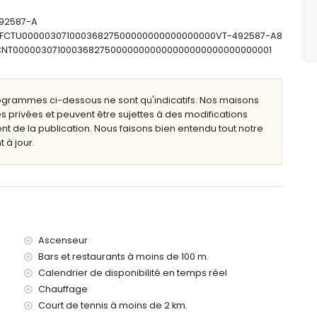
profondeur
492587-A
s
: ESFCTU00000307100036827500000000000000000VT-492587-A8
ESFCNT00000307100036827500000000000000000000000000001
ogrammes ci-dessous ne sont qu'indicatifs. Nos maisons
tres de l'appartement)
s privées et peuvent être sujettes à des modifications
iterráneo, Jávea (à moins de 200 mètres de l'appartement)
de la publication. Nous faisons bien entendu tout notre
 (à moins de 200 mètres de l'appartement)
 à jour.
 moins de 500 mètres de l'appartement)
 de 200 mètres de l'appartement)
100 kilomètres de l'appartement)
00 kilomètres)
e d'un ascenseur.
s avec enfants
Ascenseur
 location de l'appartement
Bars et restaurants à moins de 100 m.
Calendrier de disponibilité en temps réel
Chauffage
eures sur 24
Court de tennis à moins de 2 km.