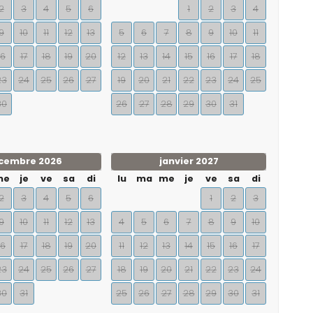
2
3
4
5
6
1
2
3
4
9
10
11
12
13
5
6
7
8
9
10
11
16
17
18
19
20
12
13
14
15
16
17
18
23
24
25
26
27
19
20
21
22
23
24
25
30
26
27
28
29
30
31
cembre 2026
janvier 2027
me
je
ve
sa
di
lu
ma
me
je
ve
sa
di
2
3
4
5
6
1
2
3
9
10
11
12
13
4
5
6
7
8
9
10
16
17
18
19
20
11
12
13
14
15
16
17
23
24
25
26
27
18
19
20
21
22
23
24
30
31
25
26
27
28
29
30
31