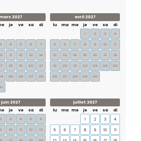
mars 2027
avril 2027
me
je
ve
sa
di
lu
ma
me
je
ve
sa
di
1
2
3
4
3
4
5
6
7
5
6
7
8
9
10
11
10
11
12
13
14
12
13
14
15
16
17
18
17
18
19
20
21
19
20
21
22
23
24
25
24
25
26
27
28
26
27
28
29
30
31
juin 2027
juillet 2027
me
je
ve
sa
di
lu
ma
me
je
ve
sa
di
2
3
4
5
6
1
2
3
4
9
10
11
12
13
5
6
7
8
9
10
11
16
17
18
19
20
12
13
14
15
16
17
18