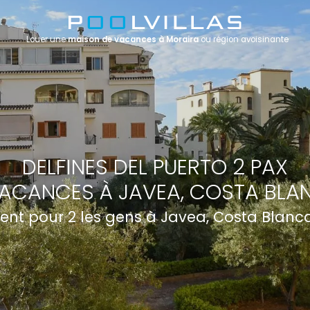
Louer une
maison de vacances à Moraira
ou région avoisinante
DELFINES DEL PUERTO 2 PAX
ACANCES À JAVEA, COSTA BLA
nt pour 2 les gens à Javea, Costa Blanc