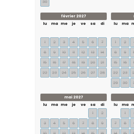
30
février 2027
lu
ma
me
je
ve
sa
di
lu
ma
1
2
3
4
5
6
7
1
2
8
9
10
11
12
13
14
8
9
15
16
17
18
19
20
21
15
16
22
23
24
25
26
27
28
22
23
29
30
mai 2027
lu
ma
me
je
ve
sa
di
lu
ma
1
2
1
3
4
5
6
7
8
9
7
8
10
11
12
13
14
15
16
14
15