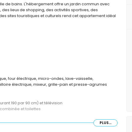
le de bains. L'hébergement offre un jardin commun avec
, des lieux de shopping, des activités sportives, des
 des sites touristiques et culturels rend cet appartement idéal
ue, four électrique, micro-ondes, lave-vaisselle,
lloire électrique, mixeur, grille-pain et presse-agrumes
rant 190 par 90 cm) et télévision
combinée et toilettes
PLUS...