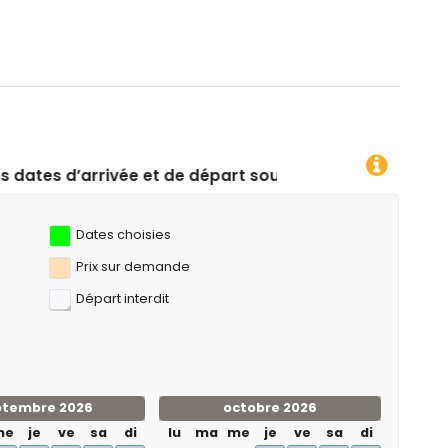
e départ souhaitées !
Dates choisies
Prix ​​sur demande
Départ interdit
ptembre 2026
octobre 2026
me
je
ve
sa
di
lu
ma
me
je
ve
sa
di