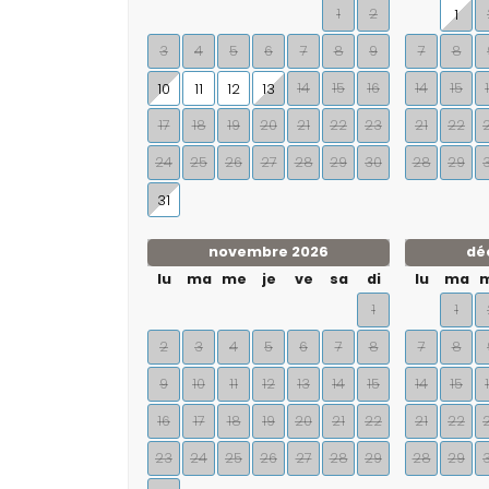
1
2
1
3
4
5
6
7
8
9
7
8
14
15
16
14
15
10
11
12
13
17
18
19
20
21
22
23
21
22
24
25
26
27
28
29
30
28
29
31
novembre 2026
dé
lu
ma
me
je
ve
sa
di
lu
ma
1
1
2
3
4
5
6
7
8
7
8
9
10
11
12
13
14
15
14
15
16
17
18
19
20
21
22
21
22
23
24
25
26
27
28
29
28
29