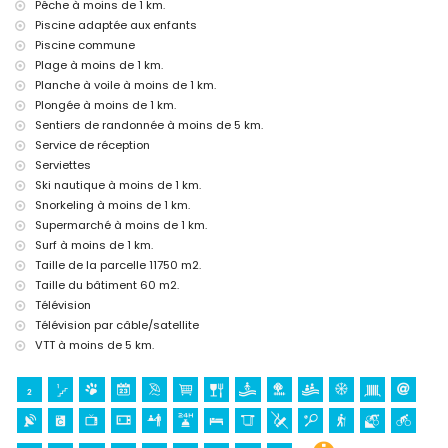
Pêche à moins de 1 km.
église (Virgen del Loreto) (à moins de 1000 mètres de l'hébergement)
Piscine adaptée aux enfants
musée (Histórico de Jávea), ruines (Molinos de Viento, Jávea),
Piscine commune
monument (Pueblo Histórico, Jávea), bâtiment architectural (Pueblo
Plage à moins de 1 km.
Histórico, Jávea), lieu historique (Pueblo Histórico et Jávea) (à moins
Planche à voile à moins de 1 km.
de 5 kilomètres de l'hébergement)
Plongée à moins de 1 km.
château (Portal de la Vila et Dénia) (à moins de 25 kilomètres de
l'hébergement)
Sentiers de randonnée à moins de 5 km.
Service de réception
Sports
Serviettes
pêche, plongée, snorkeling, surf, planche à voile et ski nautique (à
Ski nautique à moins de 1 km.
moins de 1000 mètres de l'appartement)
Snorkeling à moins de 1 km.
tennis, randonnée, vélo de montagne, cyclisme, escalade, canoë et
Supermarché à moins de 1 km.
kayak (à moins de 5 kilomètres de l'appartement)
Surf à moins de 1 km.
golf (Golf La Sella) et équitation (à moins de 10 kilomètres de
l'appartement)
Taille de la parcelle 11750 m2.
Taille du bâtiment 60 m2.
Télévision
Télévision par câble/satellite
VTT à moins de 5 km.