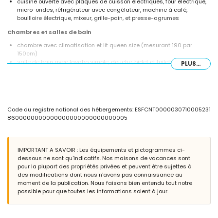
cuisine ouverte avec plaques de cuisson électriques, four électrique,
micro-ondes, réfrigérateur avec congélateur, machine à café,
bouilloire électrique, mixeur, grille-pain, et presse-agrumes
Chambres et salles de bain
chambre avec climatisation et lit queen size (mesurant 190 par
150cm)
salle de bain avec lavabo simple, douche, bidet et toilettes
PLUS...
Extérieur de l'appartement
grand terrain clôturé
piscine commune mesurant 20m x 8m et 1m de profondeur
piscine pour enfants
Code du registre national des hébergements: ESFCNT0000030710005231
jardin communautaire arboré
8600000000000000000000000000005
Informations supplémentaires
ville la plus proche : Jávea (à moins de 1000 mètres de
l'appartement)
IMPORTANT A SAVOIR : Les équipements et pictogrammes ci-
cours d'eau ou rive la plus proche : Mediterráneo, Jávea (à moins de
dessous ne sont qu'indicatifs. Nos maisons de vacances sont
1000 mètres de l'appartement)
pour la plupart des propriétés privées et peuvent être sujettes à
plage la plus proche : La Grava Puerto, Jávea (à moins de 1000
des modifications dont nous n'avons pas connaissance au
mètres de l'appartement)
moment de la publication. Nous faisons bien entendu tout notre
port le plus proche : Duanes del Mar, Jávea (à moins de 1000 mètres
possible pour que toutes les informations soient à jour.
de l'appartement)
parc le plus proche : Montgó, Jávea (à moins de 4 kilomètres de
l'appartement)