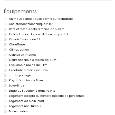
aéroport le plus proche : Alicante (à moins de 100 kilomètres de
l'appartement)
Équipements
deuxième aéroport le plus proche : Valence (> 100 kilomètres)
transports publics à proximité : bus à moins de 1000 mètres
Animaux domestiques admis sur demande.
interdiction de fumer
Assistance téléphonique 24/7
veuillez consulter si les animaux domestiques sont autorisés
L'hébergement est très adapté pour les familles avec enfants
Bars et restaurants à moins de 500 m.
Calendrier de disponibilité en temps réel
Équipements et services inclus dans le prix de location de
Canoë à moins de 5 km.
l'appartement
Chauffage
internet (WiFi)
Climatisation
fer et planche à repasser
Connexion Internet
linge de lit et serviettes
Court de tennis à moins de 4 km.
service de réception et service d'urgence 24h/24
chauffage par air et climatisation
Cyclisme à moins de 5 km.
Escalade à moins de 5 km.
Équipements et services avec coût supplémentaire
Jardin partagé
lit supplémentaire et lit/couchette pour enfant (sur demande)
Kayak à moins de 5 km.
Lave-linge
Activités de divertissement et de loisirs pour vos vacances à
Jávea, Costa Blanca
Linge de lit compris dans le prix
Logement adapté au nombre spécifié de personnes.
bar, promenade (Paseo Marítimo et Jávea) (à moins de 1000 mètres
Logement de plain-pied.
de la maison)
Logement non-fumeur
théâtre et discothèque (à moins de 5 kilomètres de la maison)
Micro-ondes
Sites et culture à Jávea, Costa Blanca