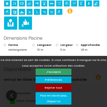
Dimensions Piscine
Forme
:
Longueur
:
Largeur
:
Approfondie
:
rectangulaire
10 m.
5 m.
1,8 m.
Ce site internet se sert de cookies. Si vous continuez à naviguer sur le site,
vous acceptez notre utilisation des cookies.
Disponibilité
J'accepte
haitées !
Préférences
Rejeter tout
Disponible
Pour en savoir plus,
Dates choisies
cliquez ici