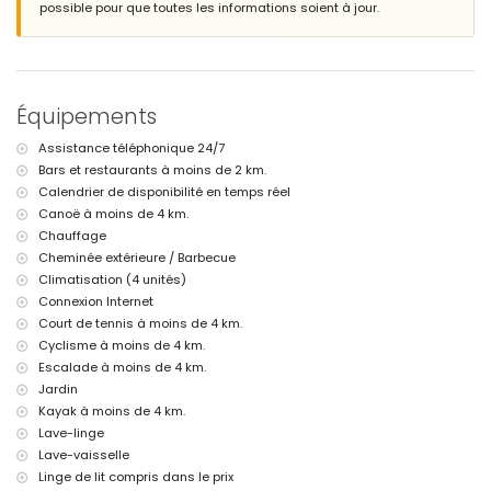
possible pour que toutes les informations soient à jour.
2 places de parking privées
Informations supplémentaires
ville la plus proche: Jávea (à moins de 4 kilomètres de la villa)
rivage ou berge la plus proche: Mer Méditerranée, Jávea (à moins de
Équipements
4 kilomètres de la villa)
plage la plus proche: Plage de l'Arenal (à moins de 4 kilomètres de la
Assistance téléphonique 24/7
villa)
Bars et restaurants à moins de 2 km.
port le plus proche: La Fontana, Jávea (à moins de 4 kilomètres de la
villa)
Calendrier de disponibilité en temps réel
parc le plus proche: Pinosol, Jávea (à moins de 3 kilomètres de la
Canoë à moins de 4 km.
villa)
Chauffage
aéroport le plus proche: Alicante (à moins de 100 kilomètres de la
Cheminée extérieure / Barbecue
villa)
Climatisation (4 unités)
deuxième aéroport le plus proche: Valence (> 100 kilomètres)
Connexion Internet
les animaux de compagnie ne sont pas autorisés
Le logement est très adapté pour les familles avec enfants
Court de tennis à moins de 4 km.
Cyclisme à moins de 4 km.
Équipements et services inclus dans le prix de location de la villa
Escalade à moins de 4 km.
internet (WiFi)
Jardin
fer et planche à repasser
Kayak à moins de 4 km.
linge de lit et serviettes
Lave-linge
service de réception et service d'urgence 24 heures sur 24
Lave-vaisselle
chauffage central et climatisation
Linge de lit compris dans le prix
Équipements et services avec supplément