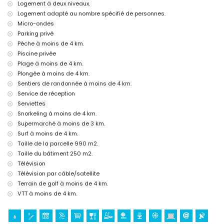
Logement à deux niveaux.
lit supplémentaire et lit/couchette pour enfants (sur demande)
Logement adapté au nombre spécifié de personnes.
Micro-ondes
Activités de divertissement et de loisirs pour vos vacances à
Parking privé
Jávea, Costa Blanca
Pêche à moins de 4 km.
cinéma, théâtre, discothèque, bar, promenade (El Arenal et Jávea) (à
Piscine privée
moins de 5 kilomètres de la maison)
Plage à moins de 4 km.
Sites et culture à Jávea, Costa Blanca
Plongée à moins de 4 km.
Sentiers de randonnée à moins de 4 km.
musée (Histórico de Jávea), église (Virgen de Loreto, Puerto, Jávea),
ruines (Pueblo Histórico, Jávea), bâtiment architectural (Pueblo
Service de réception
Histórico, Jávea) et lieu historique (Histórico de Jávea) (à moins de 5
Serviettes
kilomètres du logement)
Snorkeling à moins de 4 km.
monument (Molinos de Viento et Jávea) (à moins de 10 kilomètres du
Supermarché à moins de 3 km.
logement)
Surf à moins de 4 km.
château (Portal de la Vila et Denia) (à moins de 25 kilomètres du
logement)
Taille de la parcelle 990 m2.
Taille du bâtiment 250 m2.
Sports
Télévision
tennis, golf (Club de Golf Jávea), randonnée, VTT, cyclisme, escalade,
Télévision par câble/satellite
canoë, kayak, pêche, plongée, snorkeling et surf (à moins de 5
Terrain de golf à moins de 4 km.
kilomètres de la villa)
VTT à moins de 4 km.
équitation (à moins de 10 kilomètres de la villa)