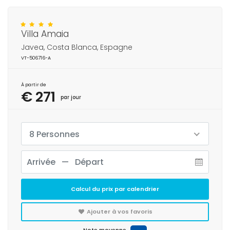
Villa Amaia
Javea, Costa Blanca, Espagne
VT-506716-A
À partir de
€ 271
par jour
8 Personnes
Calcul du prix par calendrier
Ajouter à vos favoris