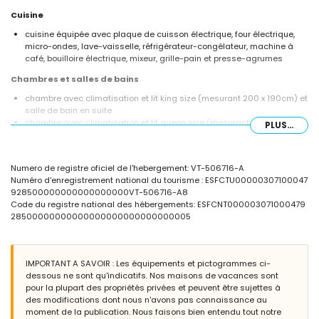
Cuisine
cuisine équipée avec plaque de cuisson électrique, four électrique,
micro-ondes, lave-vaisselle, réfrigérateur-congélateur, machine à
café, bouilloire électrique, mixeur, grille-pain et presse-agrumes
Chambres et salles de bains
chambre avec climatisation et lit king size (mesurant 200 x 190cm) et
salle de bain en suite
chambre avec climatisation et lit queen size (mesurant 190 x 150cm)
PLUS...
et salle de bain en suite
2 chambres avec climatisation, chacune avec 2 lits simples
(mesurant 190 x 90cm)
Numero de registre oficiel de l'hebergement: VT-506716-A
salle de bain en suite avec double lavabo, douche, bidet et toilettes
Numéro d'enregistrement national du tourisme : ESFCTU00000307100047
salle de bain en suite avec lavabo simple, baignoire et toilettes
928500000000000000000VT-506716-A8
salle de bain avec lavabo simple, douche et toilettes
Code du registre national des hébergements: ESFCNT000003071000479
Extérieur de la villa
28500000000000000000000000000005
terrain clôturé
piscine privée mesurant 10m x 5m et 1,8m de profondeur
joli jardin avec pelouse, gravier, arbres et mobilier de jardin avec
IMPORTANT A SAVOIR : Les équipements et pictogrammes ci-
transats
dessous ne sont qu'indicatifs. Nos maisons de vacances sont
2 terrasses, dont une couverte
pour la plupart des propriétés privées et peuvent être sujettes à
barbecue
des modifications dont nous n'avons pas connaissance au
douche extérieure
moment de la publication. Nous faisons bien entendu tout notre
coin salon et coin repas extérieur