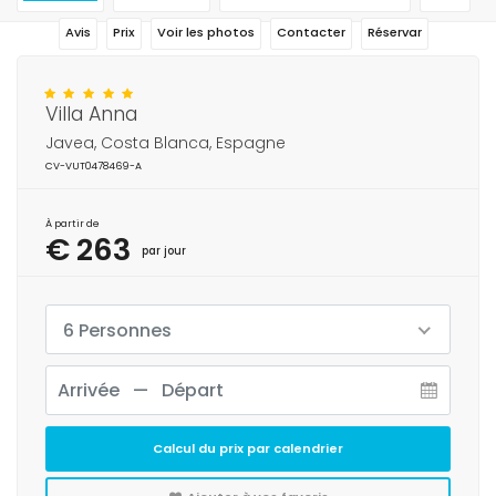
Avis
Prix
Voir les photos
Contacter
Réservar
Villa Anna
Javea, Costa Blanca, Espagne
CV-VUT0478469-A
À partir de
€ 263
par jour
6 Personnes
Calcul du prix par calendrier