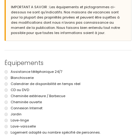
animaux non admis
IMPORTANT A SAVOIR : Les équipements et pictogrammes ci-
Installations et services inclus dans le prix de location de la villa
dessous ne sont qu'indicatifs. Nos maisons de vacances sont
pour la plupart des propriétés privées et peuvent être sujettes à
internet (WiFi)
des modifications dont nous n'avons pas connaissance au
fer et planche à repasser
moment de la publication. Nous faisons bien entendu tout notre
service de réception et service d'urgence 24 heures
possible pour que toutes les informations soient à jour.
Installations et services avec supplément
linge de lit et serviettes
demi-pension et petit-déjeuner
utilisation de voiture privée
Équipements
service de cuisine, service de blanchisserie et service de garde
d'enfants
Assistance téléphonique 24/7
lit supplémentaire et lit bébé (sur demande)
Blanchisserie
Calendrier de disponibilité en temps réel
CD ou DVD
Cheminée extérieure / Barbecue
Cheminée ouverte
Connexion Internet
Jardin
Lave-linge
Lave-vaisselle
Logement adapté au nombre spécifié de personnes.