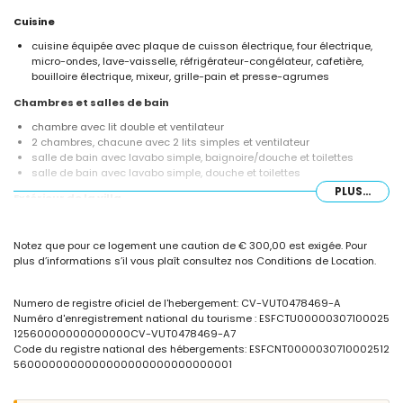
Cuisine
cuisine équipée avec plaque de cuisson électrique, four électrique,
micro-ondes, lave-vaisselle, réfrigérateur-congélateur, cafetière,
bouilloire électrique, mixeur, grille-pain et presse-agrumes
Chambres et salles de bain
chambre avec lit double et ventilateur
2 chambres, chacune avec 2 lits simples et ventilateur
salle de bain avec lavabo simple, baignoire/douche et toilettes
salle de bain avec lavabo simple, douche et toilettes
PLUS...
Extérieur de la villa
terrain clôturé
piscine privée mesurant 7m x 4m et 2m de profondeur
Notez que pour ce logement une caution de € 300,00 est exigée. Pour
magnifique jardin avec pelouse, gravier, arbres et mobilier de jardin
plus d’informations s’il vous plaît consultez nos Conditions de Location.
avec transats
2 terrasses, dont 1 couverte
barbecue
Numero de registre oficiel de l'hebergement: CV-VUT0478469-A
coin salon extérieur et coin repas extérieur
Numéro d'enregistrement national du tourisme : ESFCTU00000307100025
espace de stationnement privé couvert clôturé
12560000000000000CV-VUT0478469-A7
toit-terrasse
Code du registre national des hébergements: ESFCNT0000030710002512
5600000000000000000000000000001
Informations supplémentaires
plage la plus proche : El Arenal (à 3 kilomètres de la villa)