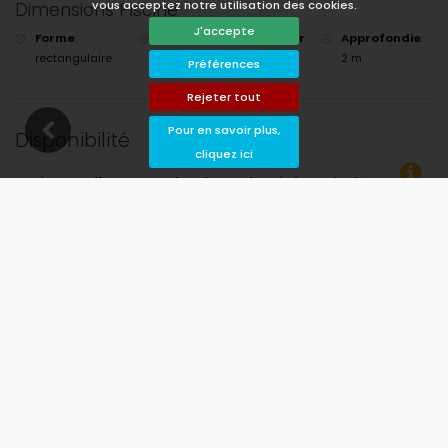
vous acceptez notre utilisation des cookies.
Dimensions Piscine
J'accepte
Forme
:
Longueur
:
Largeur
:
Approfondie
:
rectangulaire
7 m.
4 m.
2 m.
Préférences
Rejeter tout
Pour en savoir plus,
Disponibilité
cliquez ici
 les dates d’arrivée et de départ souhaitées !
Disponible
Dates choisies
Disponible sur demande
Prix ​​sur demande
Arrivée non autorisée
Départ interdit
Indisponible