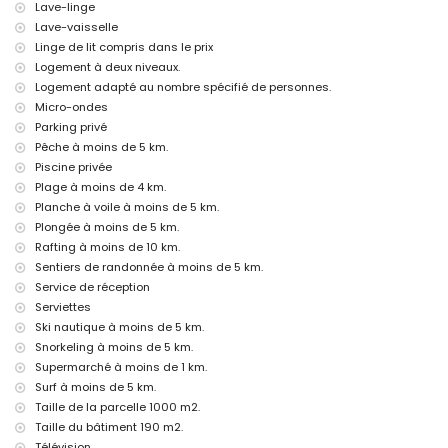
Lave-linge
Activités de divertissement et de loisirs pour vos vacances à
Lave-vaisselle
Jávea, Costa Blanca
Linge de lit compris dans le prix
Cinéma, théâtre, promenade (Paseo El Arenal et Jávea) (à moins de 5
Logement à deux niveaux.
kilomètres de la maison)
Logement adapté au nombre spécifié de personnes.
Sites et culture à Jávea, Costa Blanca
Micro-ondes
Parking privé
Musée (Histórico de Jávea, Jávea), église (Virgen de Loreto, Puerto,
Pêche à moins de 5 km.
Jávea), monument (Pueblo de Jávea, Jávea), bâtiment architectural
Piscine privée
(Histórico de Jávea, Jávea), site historique (Pueblo de Jávea et
Jávea) (à moins de 5 kilomètres de l'hébergement)
Plage à moins de 4 km.
Ruin (Molinos de Viento et Jávea) (à moins de 10 kilomètres de
Planche à voile à moins de 5 km.
l'hébergement)
Plongée à moins de 5 km.
Château (Portal de la Vila et Denia) (à moins de 25 kilomètres de
Rafting à moins de 10 km.
l'hébergement)
Sentiers de randonnée à moins de 5 km.
Sports
Service de réception
Serviettes
Tennis (à moins de 1000 mètres de la villa)
Randonnée, VTT, cyclisme, escalade, canoë, kayak, pêche, plongée,
Ski nautique à moins de 5 km.
snorkeling, surf, planche à voile et ski nautique (à moins de 5
Snorkeling à moins de 5 km.
kilomètres de la villa)
Supermarché à moins de 1 km.
Golf (Golf Club Jávea), équitation et rafting (à moins de 10 kilomètres
Surf à moins de 5 km.
de la villa)
Taille de la parcelle 1000 m2.
Taille du bâtiment 190 m2.
Télévision