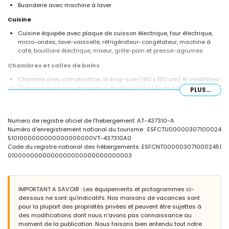
Buanderie avec machine à laver
Cuisine
Cuisine équipée avec plaque de cuisson électrique, four électrique,
micro-ondes, lave-vaisselle, réfrigérateur-congélateur, machine à
café, bouilloire électrique, mixeur, grille-pain et presse-agrumes
Chambres et salles de bains
Chambre avec climatisation, lit king-size (190 x 180 cm) et ventilateur
Chambre avec climatisation, lit double (200 x 140 cm) et ventilateur
PLUS...
2 chambres avec climatisation, chacune avec 2 lits simples (200 x
90 cm) et ventilateur
2 salles de bains chacune avec un lavabo simple, une douche et un
Numero de registre oficiel de l'hebergement: AT-437310-A
WC
Numéro d'enregistrement national du tourisme : ESFCTU00000307100024
Extérieur de la villa
5101000000000000000000VT-437310A0
Code du registre national des hébergements: ESFCNT0000030710002451
Terrain clôturé
0100000000000000000000000000003
Piscine privée mesurant 8m x 4m et 2m de profondeur
Magnifique jardin avec pelouse, arbres et mobilier de jardin avec
transats
2 terrasses, dont une couverte
IMPORTANT A SAVOIR : Les équipements et pictogrammes ci-
Barbecue
dessous ne sont qu'indicatifs. Nos maisons de vacances sont
Douche extérieure
pour la plupart des propriétés privées et peuvent être sujettes à
Coin salon extérieur et coin repas extérieur
des modifications dont nous n'avons pas connaissance au
2 places de parking couvertes privées et 2 places de parking privées
moment de la publication. Nous faisons bien entendu tout notre