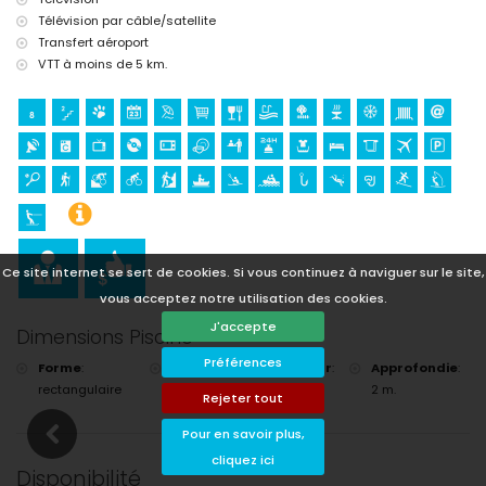
Télévision par câble/satellite
Transfert aéroport
VTT à moins de 5 km.
Ce site internet se sert de cookies. Si vous continuez à naviguer sur le site,
vous acceptez notre utilisation des cookies.
J'accepte
Dimensions Piscine
Préférences
Forme
:
Longueur
:
Largeur
:
Approfondie
:
rectangulaire
8 m.
4 m.
2 m.
Rejeter tout
Pour en savoir plus,
cliquez ici
Disponibilité