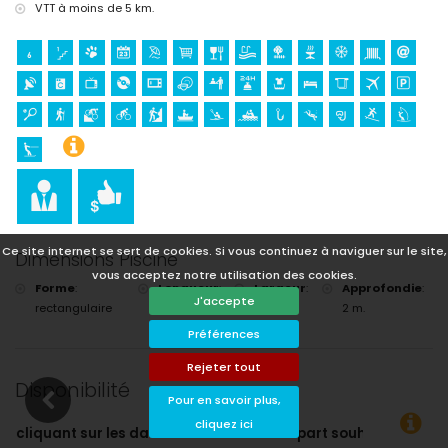
VTT à moins de 5 km.
Ce site internet se sert de cookies. Si vous continuez à naviguer sur le site,
Dimensions Piscine
vous acceptez notre utilisation des cookies.
Forme
:
Longueur
:
Largeur
:
Approfondie
:
J'accepte
rectangulaire
8 m.
4 m.
2 m.
Préférences
Rejeter tout
Disponibilité
Pour en savoir plus,
cliquez ici
 de départ souhaitées !