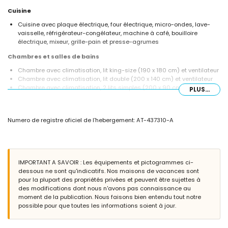
Cuisine
Cuisine avec plaque électrique, four électrique, micro-ondes, lave-
vaisselle, réfrigérateur-congélateur, machine à café, bouilloire
électrique, mixeur, grille-pain et presse-agrumes
Chambres et salles de bains
Chambre avec climatisation, lit king-size (190 x 180 cm) et ventilateur
Chambre avec climatisation, lit double (200 x 140 cm) et ventilateur
Chambre avec climatisation, 2 lits simples (200 x 90 cm) et
PLUS...
ventilateur
2 salles de bains chacune avec lavabo, douche et toilette
Extérieur de la villa
Numero de registre oficiel de l'hebergement: AT-437310-A
Terrain clôturé
Piscine privée mesurant 8m x 4m et 2m de profondeur
Magnifique jardin avec pelouse, arbres et mobilier de jardin avec
transats
IMPORTANT A SAVOIR : Les équipements et pictogrammes ci-
2 terrasses dont une couverte
dessous ne sont qu'indicatifs. Nos maisons de vacances sont
Barbecue
pour la plupart des propriétés privées et peuvent être sujettes à
Douche extérieure
des modifications dont nous n'avons pas connaissance au
Espace de détente extérieur et espace de repas extérieur
moment de la publication. Nous faisons bien entendu tout notre
2 places de parking couvertes privées et 2 places de parking privées
possible pour que toutes les informations soient à jour.
Informations supplémentaires