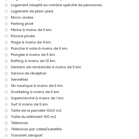
Jávea, Costa Blanca
Logement adapté au nombre spécifié de personnes.
Cinéma, théâtre, promenade (Paseo El Arenal et Jávea) (à moins de 5
Logement de plain-pied.
kilomètres de la maison)
Micro-ondes
Lieux d'intérêt et culture à Jávea, Costa Blanca
Parking privé
Pêche à moins de 5 km.
Musée (Histórico de Jávea, Jávea), église (Virgen de Loreto, Puerto,
Piscine privée
Jávea), monument (Pueblo de Jávea, Jávea), bâtiment architectural
(Histórico de Jávea, Jávea), lieu historique (Pueblo de Jávea et
Plage à moins de 4 km.
Jávea) (à moins de 5 kilomètres de l'hébergement)
Planche à voile à moins de 5 km.
Ruine (Molinos de Viento et Jávea) (à moins de 10 kilomètres de
Plongée à moins de 5 km.
l'hébergement)
Rafting à moins de 10 km.
Château (Portal de la Vila et Denia) (à moins de 25 kilomètres de
Sentiers de randonnée à moins de 5 km.
l'hébergement)
Service de réception
Sports
Serviettes
Tennis (à moins de 1000 mètres de la villa)
Ski nautique à moins de 5 km.
Randonnée, VTT, cyclisme, escalade, canoë, kayak, pêche, plongée,
Snorkeling à moins de 5 km.
snorkeling, surf, planche à voile et ski nautique (à moins de 5
Supermarché à moins de 1 km.
kilomètres de la villa)
Surf à moins de 5 km.
Golf (Golf Club Jávea), équitation et rafting (à moins de 10 kilomètres
Taille de la parcelle 1000 m2.
de la villa)
Taille du bâtiment 190 m2.
Télévision
Télévision par câble/satellite
Transfert aéroport