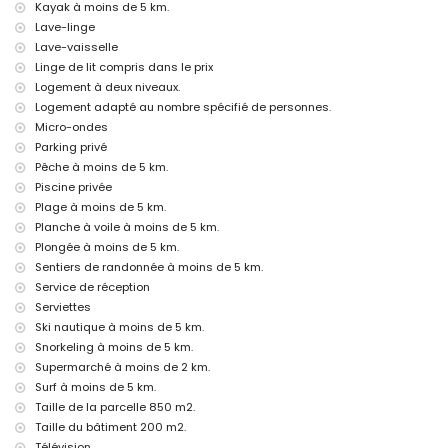
Kayak à moins de 5 km.
Équipements et services en supplément
Lave-linge
lit supplémentaire et lits/couffins pour enfants (sur demande)
Lave-vaisselle
Linge de lit compris dans le prix
Sites touristiques et culture à Jávea, Costa Blanca
Logement à deux niveaux.
musée, église, ruine, monument, bâtiment architectural et lieu
Logement adapté au nombre spécifié de personnes.
historique (à moins de 10 kilomètres de l'hébergement)
Micro-ondes
Sports
Parking privé
Pêche à moins de 5 km.
tennis, randonnée, VTT, cyclisme, escalade, canoë, kayak, pêche,
plongée, snorkeling, surf, planche à voile et ski nautique (à moins de 5
Piscine privée
kilomètres de la villa)
Plage à moins de 5 km.
golf (Club de Golf de Jávea, Jávea) et équitation (à moins de 10
Planche à voile à moins de 5 km.
kilomètres de la villa)
Plongée à moins de 5 km.
Sentiers de randonnée à moins de 5 km.
Service de réception
Serviettes
Ski nautique à moins de 5 km.
Snorkeling à moins de 5 km.
Supermarché à moins de 2 km.
Surf à moins de 5 km.
Taille de la parcelle 850 m2.
Taille du bâtiment 200 m2.
Télévision