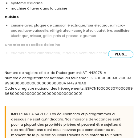
système d'alarme
machine à laver dans la cuisine
Cuisine
cuisine avec plaque de cuisson électrique, four électrique, micro-
ondes, lave-vaisselle, réfrigérateur-congélateur, cafetière, bouilloire
électrique, mixeur, grille-pain et presse-agrumes
Chambres et salles de bains
chambre avec climatisation, lit double, ventilateur et salle de bains en
PLUS...
suite
2 chambres avec climatisation, chacune avec un lit simple (mesurant
190 par 90 cm) et ventilateur
Numero de registre oficiel de l'hebergement: AT-442978-A
salle de bains en suite avec double lavabo, baignoire/douche
Numéro d'enregistrement national du tourisme : ESFCTU0000030710003
combinée et toilette
996680000000000000000000AT442978A6
salle de bains avec double lavabo, douche et toilette
Code du registre national des hébergements: ESFCNT000003071000399
Extérieur de la villa
66800000000000000000000000000001
terrain clôturé
piscine privée en forme de rein mesurant 8m x 4m et 2m de
profondeur
IMPORTANT A SAVOIR : Les équipements et pictogrammes ci-
jardin arboré et mobilier de jardin avec chaises longues
dessous ne sont qu'indicatifs. Nos maisons de vacances sont
3 terrasses, dont 2 couvertes
pour la plupart des propriétés privées et peuvent être sujettes à
barbecue
des modifications dont nous n'avons pas connaissance au
douche extérieure
moment de la publication. Nous faisons bien entendu tout notre
coin salon extérieur et coin repas extérieur