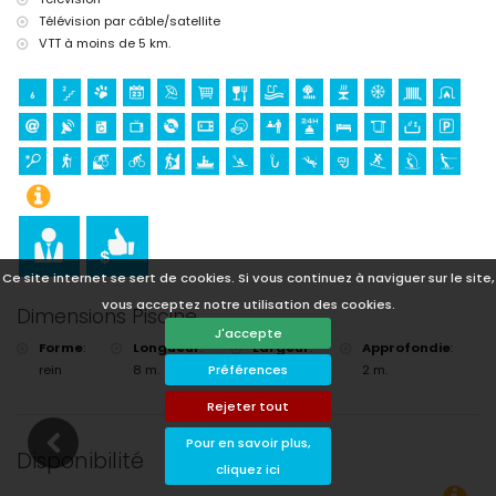
Télévision par câble/satellite
VTT à moins de 5 km.
Ce site internet se sert de cookies. Si vous continuez à naviguer sur le site,
vous acceptez notre utilisation des cookies.
Dimensions Piscine
J'accepte
Forme
:
Longueur
:
Largeur
:
Approfondie
:
Préférences
rein
8 m.
4 m.
2 m.
Rejeter tout
Pour en savoir plus,
Disponibilité
cliquez ici