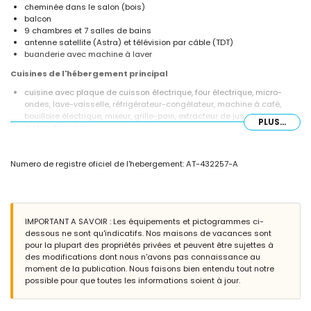
cheminée dans le salon (bois)
balcon
9 chambres et 7 salles de bains
antenne satellite (Astra) et télévision par câble (TDT)
buanderie avec machine à laver
Cuisines de l'hébergement principal
cuisine avec plaque de cuisson électrique, four électrique, micro-
ondes, lave-vaisselle, réfrigérateur-congélateur, machine à café,
bouilloire électrique, mixeur, grille-pain, extracteur de jus et
PLUS...
distributeur d'eau
Chambres et salles de bains de l'hébergement principal
Numero de registre oficiel de l'hebergement: AT-432257-A
3 chambres climatisées, chacune avec lit queen-size (mesurant 200
par 160 cm) et salle de bain attenante
chambre climatisée avec 2 lits superposés (mesurant 200 par 80
cm)
chambre avec lit queen-size (mesurant 200 par 160 cm) et salle de
IMPORTANT A SAVOIR : Les équipements et pictogrammes ci-
bain attenante
dessous ne sont qu'indicatifs. Nos maisons de vacances sont
chambre avec lit queen-size (mesurant 200 par 160 cm) et
pour la plupart des propriétés privées et peuvent être sujettes à
ventilateur
des modifications dont nous n'avons pas connaissance au
chambre climatisée avec lit queen-size (mesurant 200 par 160 cm)
moment de la publication. Nous faisons bien entendu tout notre
2 chambres, chacune avec 2 lits simples (mesurant 200 par 90 cm)
possible pour que toutes les informations soient à jour.
et ventilateur
salle de bain attenante avec double vasque, douche et toilettes
3 salles de bain attenantes, chacune avec vasque simple, douche et