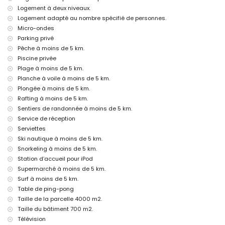
Plus d'informations
Logement à deux niveaux.
ville la plus proche : Javea (à moins de 5 kilomètres de la villa)
Logement adapté au nombre spécifié de personnes.
plage la plus proche : El Arenal, Javea (à moins de 5 kilomètres de la
Micro-ondes
villa)
Parking privé
port le plus proche : Puerto Aduanas del Mar, Javea (à moins de 5
Pêche à moins de 5 km.
kilomètres de la villa)
Piscine privée
parc le plus proche : Tarraula, Javea (à moins de 5 kilomètres de la
Plage à moins de 5 km.
villa)
aéroport le plus proche : Alicante (à moins de 100 kilomètres de la
Planche à voile à moins de 5 km.
villa)
Plongée à moins de 5 km.
deuxième aéroport le plus proche : Valence (> 100 kilomètres)
Rafting à moins de 5 km.
animaux de compagnie acceptés
Sentiers de randonnée à moins de 5 km.
L'hébergement est très adapté aux familles avec enfants
Service de réception
Équipements et services inclus dans le prix de la location de la
Serviettes
villa
Ski nautique à moins de 5 km.
internet (WiFi)
Snorkeling à moins de 5 km.
aspirateur et fer à repasser avec planche
Station d’accueil pour iPod
linge de lit et serviettes
Supermarché à moins de 5 km.
service de réception et service d'urgence 24 heures sur 24
Surf à moins de 5 km.
court de padel et terrain de football
Table de ping-pong
tennis de table
Taille de la parcelle 4000 m2.
chauffage central et climatisation
Taille du bâtiment 700 m2.
Équipements et services en supplément
Télévision