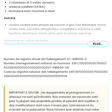
3 chambres et 3 salles de bains
antenne satellite (ASTRA)
buanderie avec machine à laver
Cuisine
cuisine ouverte avec plaque de cuisson à gaz, four électrique, micro-
ondes, lave-vaisselle, réfrigérateur, congélateur, machine à café,
bouilloire électrique, mixeur, grille-pain et presse-agrumes
Chambres et salles de bains
PLUS...
chambre avec lit double, ventilateur et salle de bain en suite
chambre avec lit double et ventilateur
chambre avec 2 lits simples et ventilateur
Numero de registre oficiel de l'hebergement: AT-448506-A
salle de bain en suite avec lavabo simple, douche et toilette
Numéro d'enregistrement national du tourisme : ESFCTU0000030710002
2 salles de bains chacune avec lavabo simple, douche et toilette
6032600000000000000000VT-448506-A6
Extérieur de la villa
Code du registre national des hébergements: ESFCNT000003071000260
32600000000000000000000000000009
terrain clos
piscine privée en forme de rein mesurant 8m x 4m et 2m de
profondeur
beau jardin avec pelouse, gravier, arbres et mobilier de jardin avec
IMPORTANT A SAVOIR : Les équipements et pictogrammes ci-
transats
dessous ne sont qu'indicatifs. Nos maisons de vacances sont
3 terrasses, dont 1 couverte
pour la plupart des propriétés privées et peuvent être sujettes à
cuisine extérieure et barbecue
des modifications dont nous n'avons pas connaissance au
douche extérieure
moment de la publication. Nous faisons bien entendu tout notre
coin salon extérieur et coin repas extérieur