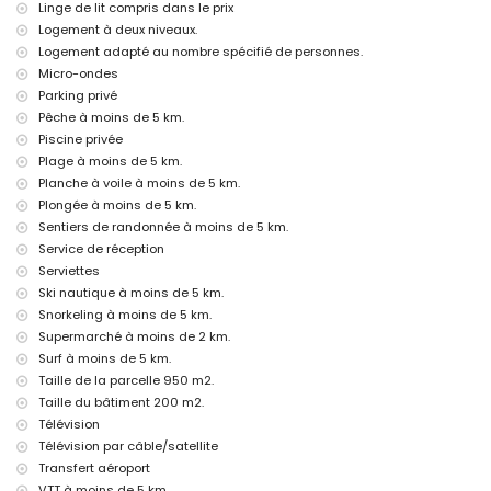
lit supplémentaire et lits/couches pour enfants (sur demande)
Linge de lit compris dans le prix
Logement à deux niveaux.
Activités de divertissement et de loisirs pour vos vacances à
Logement adapté au nombre spécifié de personnes.
Jávea, Costa Blanca
Micro-ondes
cinéma, théâtre, discothèque, bar, promenade (El Arenal et Jávea) (à
Parking privé
moins de 5 kilomètres de la maison)
Pêche à moins de 5 km.
Sites et culture à Jávea, Costa Blanca
Piscine privée
Plage à moins de 5 km.
musée (Pueblo Histórico, Jávea), église (Virgen de Loreto, Puerto,
Planche à voile à moins de 5 km.
Jávea), ruine (Histórico de Jávea), bâtiment architectural (Pueblo
Histórico, Jávea) et lieu historique (Histórico de Jávea) (à moins de 5
Plongée à moins de 5 km.
kilomètres de l'hébergement)
Sentiers de randonnée à moins de 5 km.
monument (Molinos de Viento et Jávea) (à moins de 10 kilomètres de
Service de réception
l'hébergement)
Serviettes
château (Portal de la Vila et Denia) (à moins de 25 kilomètres de
Ski nautique à moins de 5 km.
l'hébergement)
Snorkeling à moins de 5 km.
Sports
Supermarché à moins de 2 km.
tennis, randonnée, VTT, cyclisme, escalade, canoë, pêche, plongée,
Surf à moins de 5 km.
snorkeling, surf, planche à voile et ski nautique (à moins de 5
Taille de la parcelle 950 m2.
kilomètres de la villa)
Taille du bâtiment 200 m2.
golf (Club de Golf de Jávea, Jávea) et équitation (à moins de 10
Télévision
kilomètres de la villa)
Télévision par câble/satellite
kayak (à moins de 50 kilomètres de la villa)
Transfert aéroport
VTT à moins de 5 km.