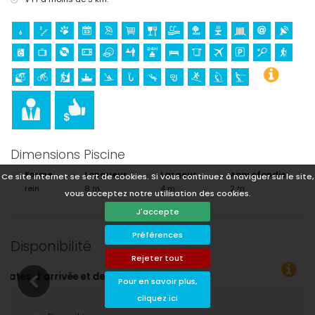
Dimensions Piscine
Forme
:
Longueur
:
Largeur
:
Approfondie
:
Ce site internet se sert de cookies. Si vous continuez à naviguer sur le site,
rein
8 m.
4 m.
2 m.
vous acceptez notre utilisation des cookies.
J'accepte
Préférences
Disponibilité
Rejeter tout
Pour en savoir plus,
cliquez ici