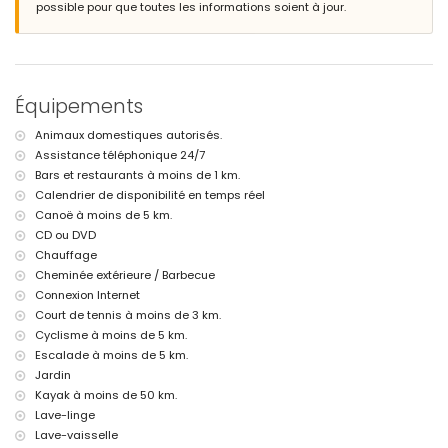
possible pour que toutes les informations soient à jour.
espace de stationnement couvert privé et 2 places de parking privées
Informations supplémentaires
ville la plus proche : Jávea (à moins de 5 kilomètres de la villa)
rive ou littoral le plus proche : Mediterráneo, Jávea (à moins de 5
Équipements
kilomètres de la villa)
plage la plus proche : Cala de la Granadella, Jávea (à moins de 5
Animaux domestiques autorisés.
kilomètres de la villa)
Assistance téléphonique 24/7
port le plus proche : Duanes del Mar, Jávea (à moins de 5 kilomètres
de la villa)
Bars et restaurants à moins de 1 km.
aéroport le plus proche : Alicante (à moins de 100 kilomètres de la
Calendrier de disponibilité en temps réel
villa)
Canoë à moins de 5 km.
deuxième aéroport le plus proche : Valence (> 100 kilomètres)
CD ou DVD
animaux de compagnie autorisés
Chauffage
L'hébergement est très adapté pour les familles avec enfants
Cheminée extérieure / Barbecue
Installations et services inclus dans le prix de location de la villa
Connexion Internet
internet (WiFi)
Court de tennis à moins de 3 km.
aspirateur et fer et planche à repasser
Cyclisme à moins de 5 km.
linge de lit et serviettes
Escalade à moins de 5 km.
service de réception et service d'urgence 24h/24
Jardin
chauffage central
Kayak à moins de 50 km.
Installations et services avec supplément
Lave-linge
Lave-vaisselle
service aéroport