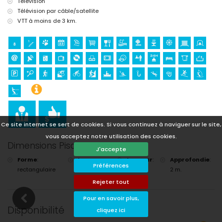
Télévision
Télévision par câble/satellite
VTT à moins de 3 km.
Ce site internet se sert de cookies. Si vous continuez à naviguer sur le site,
vous acceptez notre utilisation des cookies.
Dimensions Piscine
J'accepte
Forme
:
Longueur
:
Largeur
:
Approfondie
:
Préférences
rectangulaire
10 m.
5 m.
2 m.
Rejeter tout
Pour en savoir plus,
Disponibilité
cliquez ici