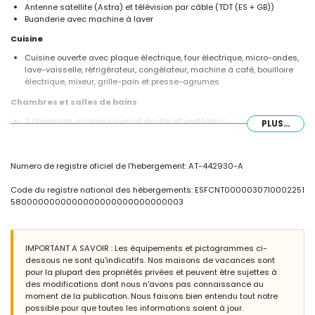
Antenne satellite (Astra) et télévision par câble (TDT (ES + GB))
Buanderie avec machine à laver
Cuisine
Cuisine ouverte avec plaque électrique, four électrique, micro-ondes,
lave-vaisselle, réfrigérateur, congélateur, machine à café, bouilloire
électrique, mixeur, grille-pain et presse-agrumes
Chambres et salles de bains
2 chambres, chacune avec lit double et ventilateur
PLUS...
2 chambres, chacune avec 2 lits simples et ventilateur
2 salles de bains chacune avec lavabo, douche et toilettes
Extérieur de la villa
Numero de registre oficiel de l'hebergement: AT-442930-A
Grand terrain clôturé
Code du registre national des hébergements: ESFCNT0000030710002251
Piscine privée mesurant 10m x 5m et 2m de profondeur
5800000000000000000000000000003
Beau jardin avec pelouse et arbres, mobilier de jardin avec transats
2 terrasses
Cuisine extérieure et barbecue
Espace salon extérieur et espace repas extérieur
IMPORTANT A SAVOIR : Les équipements et pictogrammes ci-
2 places de parking couvertes privées et 2 places de parking privées
dessous ne sont qu'indicatifs. Nos maisons de vacances sont
pour la plupart des propriétés privées et peuvent être sujettes à
Plus d'informations
des modifications dont nous n'avons pas connaissance au
Ville la plus proche : Jávea (à moins de 5 kilomètres de la villa)
moment de la publication. Nous faisons bien entendu tout notre
Rivière ou rive la plus proche : Méditerranée, Jávea (à moins de 3
possible pour que toutes les informations soient à jour.