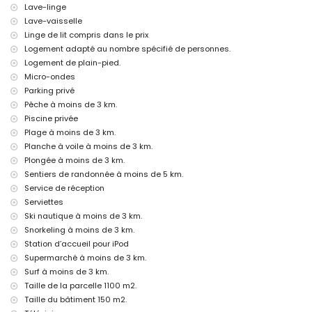
Lave-linge
Cinéma, théâtre, discothèque, bar, promenade (El Arenal et Jávea) (à
moins de 5 kilomètres de la maison)
Lave-vaisselle
Linge de lit compris dans le prix
Sites touristiques et culturels à Jávea, Costa Blanca
Logement adapté au nombre spécifié de personnes.
Musée (Pueblo Histórico, Jávea), église (San Bartolomé, Jávea), ruine
Logement de plain-pied.
(Pueblo Histórico, Jávea), monument (Pueblo Histórico, Jávea),
Micro-ondes
bâtiment architectural (Pueblo Histórico, Jávea), lieu historique
Parking privé
(Pueblo Histórico et Jávea) (à moins de 5 kilomètres de
Pêche à moins de 3 km.
l'hébergement)
Château (Portal de la Vila et Dénia) (à moins de 25 kilomètres de
Piscine privée
l'hébergement)
Plage à moins de 3 km.
Planche à voile à moins de 3 km.
Sports
Plongée à moins de 3 km.
Tennis, randonnée, VTT, cyclisme, escalade, canoë, kayak, pêche,
Sentiers de randonnée à moins de 5 km.
plongée, snorkeling, surf, planche à voile et ski nautique (à moins de 5
Service de réception
kilomètres de la villa)
Serviettes
Golf (Club de Golf de Jávea, Jávea) et équitation (à moins de 10
kilomètres de la villa)
Ski nautique à moins de 3 km.
Snorkeling à moins de 3 km.
Station d’accueil pour iPod
Supermarché à moins de 3 km.
Surf à moins de 3 km.
Taille de la parcelle 1100 m2.
Taille du bâtiment 150 m2.