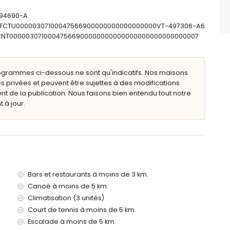
494690-A
2m de profondeur
: ESFCTU00000307100047566900000000000000000VT-497306-A6
n avec transats
ESFCNT00000307100047566900000000000000000000000000007
ieur
ogrammes ci-dessous ne sont qu'indicatifs. Nos maisons
s privées et peuvent être sujettes à des modifications
de la publication. Nous faisons bien entendu tout notre
 à jour.
res de la villa)
anée, Xàbia (à moins de 5 kilomètres de la villa)
de 5 kilomètres de la villa)
e 5 kilomètres de la villa)
 kilomètres de la villa)
0 kilomètres de la villa)
lus de 100 kilomètres)
Bars et restaurants à moins de 3 km.
Canoë à moins de 5 km.
s avec enfants
Climatisation (3 unités)
ocation de la villa
Court de tennis à moins de 5 km.
Escalade à moins de 5 km.