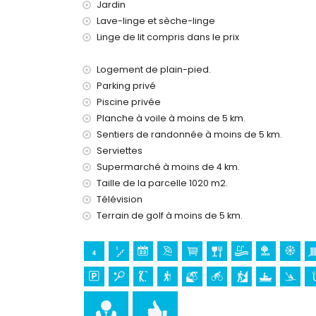
Fer et planche à repasser
Jardin
Linge de lit et serviettes
Lave-linge et sèche-linge
Service de réception et service d'urgence 24 h
Linge de lit compris dans le prix
Chauffage central et climatisation
Équipements et services avec supplément
Logement de plain-pied.
Parking privé
Chauffage de la piscine
Lit supplémentaire et lit/couffin pour enfants (
Piscine privée
Planche à voile à moins de 5 km.
Activités de loisirs et de divertissement pour
Sentiers de randonnée à moins de 5 km.
Cinéma, théâtre, discothèque, bar, promenade (
Serviettes
Supermarché à moins de 4 km.
Sites et culture à Xàbia, Costa Blanca
Taille de la parcelle 1020 m2.
Musée (Histórico de Xàbia), église (Virgen de Lor
Télévision
monument (Molinos de Viento, Xàbia), bâtiment ar
Terrain de golf à moins de 5 km.
(Histórico de Xàbia) (à moins de 5 kilomètres 
Château (Portal de la Vila et Dénia) (à moins d
Sports
Tennis, golf, randonnée, VTT, cyclisme, escalade
voile (à moins de 5 kilomètres de la villa)
Équitation (à moins de 10 kilomètres de la villa)