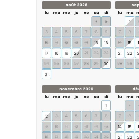
août 2026
se
lu
ma
me
je
ve
sa
di
lu
ma
1
2
1
3
4
5
6
7
8
9
7
8
10
11
12
13
14
14
15
16
15
21
22
23
17
18
19
20
21
22
24
25
26
27
28
29
28
29
30
31
novembre 2026
dé
lu
ma
me
je
ve
sa
di
lu
ma
1
1
3
4
5
6
7
8
7
8
2
9
10
11
12
13
14
15
14
15
16
17
18
19
20
21
22
21
22