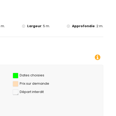
0 m.
Largeur
:
5 m.
Approfondie
:
2 m.
Vous pouvez calculer le prix de la
Dates choisies
Prix ​​sur demande
Départ interdit