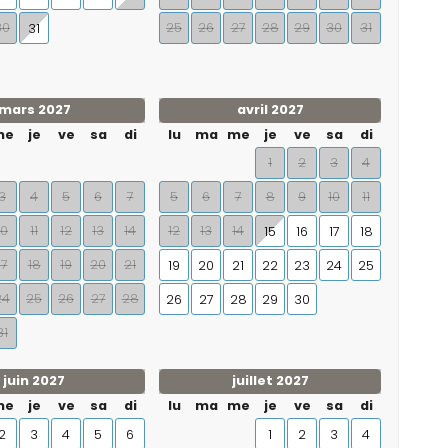
30
25
26
27
28
29
30
31
31
mars 2027
avril 2027
me
je
ve
sa
di
lu
ma
me
je
ve
sa
di
1
2
3
4
3
4
5
6
7
5
6
7
8
9
10
11
10
11
12
13
14
12
13
14
15
16
17
18
17
18
19
20
21
19
20
21
22
23
24
25
24
25
26
27
28
26
27
28
29
30
31
juin 2027
juillet 2027
me
je
ve
sa
di
lu
ma
me
je
ve
sa
di
2
3
4
5
6
1
2
3
4