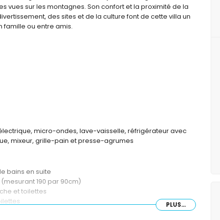
es vues sur les montagnes. Son confort et la proximité de la
ivertissement, des sites et de la culture font de cette villa un
 famille ou entre amis.
e
électrique, micro-ondes, lave-vaisselle, réfrigérateur avec
que, mixeur, grille-pain et presse-agrumes
de bains en suite
s (mesurant 190 par 90cm)
he et toilettes
ilettes
PLUS...