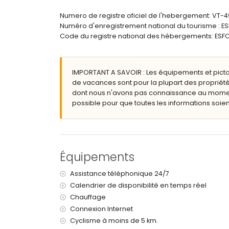
Grand terrain clôturé
Numero de registre oficiel de l'hebergement: VT-
Piscine privée chauffée mesurant 10m x 5m et 
Numéro d'enregistrement national du tourisme 
Jardin avec gravier, arbres et mobilier de jardi
Code du registre national des hébergements: 
2 terrasses, dont une couverte
Douche extérieure
Espace détente extérieur et espace repas extér
IMPORTANT A SAVOIR : Les équipements et pict
Espace de stationnement privé
de vacances sont pour la plupart des propriété
Informations supplémentaires
dont nous n'avons pas connaissance au moment 
possible pour que toutes les informations soient
Ville la plus proche : Xàbia (à moins de 5 kilomèt
Bord de rivière ou rive le plus proche : Méditerr
Plage la plus proche : Playa del Arenal (à moins 
Port le plus proche : La Fontana, Xàbia (à moins d
Parc le plus proche : Pinosol, Xàbia (à moins de 4
Équipements
Aéroport le plus proche : Alicante (à moins de 10
Deuxième aéroport le plus proche : Valence (à p
Assistance téléphonique 24/7
Animaux non admis
Calendrier de disponibilité en temps réel
L'hébergement est très adapté pour les famille
Chauffage
Équipements et services inclus dans le prix de l
Connexion Internet
Internet (WiFi)
Cyclisme à moins de 5 km.