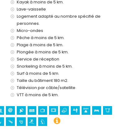
Kayak à moins de 5 km.
Lave-vaisselle
eures sur 24
Logement adapté au nombre spécifié de
personnes.
Micro-ondes
Pêche à moins de 5 km.
sur demande)
Plage à moins de 5 km.
Plongée à moins de 5 km.
 vos vacances à Xàbia, Costa Blanca
Service de réception
El Arenal et Xàbia) (à moins de 5 kilomètres de la maison)
Snorkeling à moins de 5 km.
Surf à moins de 5 km.
Taille du bâtiment 180 m2.
eto, Puerto, Xàbia), ruine (Pueblo Histórico, Xàbia),
Télévision par câble/satellite
chitectural (Pueblo Histórico, Xàbia) et lieu historique
VTT à moins de 5 km.
de l'hébergement)
e 25 kilomètres de l'hébergement)
, canoë, kayak, pêche, plongée, snorkeling, surf et planche à