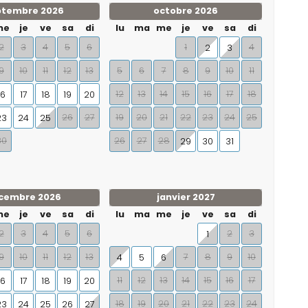
ptembre 2026
octobre 2026
me
je
ve
sa
di
lu
ma
me
je
ve
sa
di
2
3
4
5
6
1
4
2
3
9
10
11
12
13
5
6
7
8
9
10
11
12
13
14
15
16
17
18
16
17
18
19
20
26
27
19
20
21
22
23
24
25
23
24
25
30
26
27
28
29
30
31
cembre 2026
janvier 2027
me
je
ve
sa
di
lu
ma
me
je
ve
sa
di
2
3
4
5
6
2
3
1
9
10
11
12
13
7
8
9
10
4
5
6
11
12
13
14
15
16
17
16
17
18
19
20
18
19
20
21
22
23
24
23
24
25
26
27