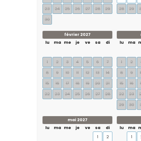
23
24
25
26
27
28
29
28
29
30
février 2027
lu
ma
me
je
ve
sa
di
lu
ma
1
2
3
4
5
6
7
1
2
8
9
10
11
12
13
14
8
9
15
16
17
18
19
20
21
15
16
22
23
24
25
26
27
28
22
23
29
30
mai 2027
lu
ma
me
je
ve
sa
di
lu
ma
1
2
1