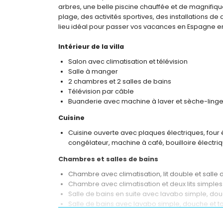
arbres, une belle piscine chauffée et de magnifiqu
plage, des activités sportives, des installations de d
lieu idéal pour passer vos vacances en Espagne en
Intérieur de la villa
Salon avec climatisation et télévision
Salle à manger
2 chambres et 2 salles de bains
Télévision par câble
Buanderie avec machine à laver et sèche-ling
Cuisine
Cuisine ouverte avec plaques électriques, four 
congélateur, machine à café, bouilloire électri
Chambres et salles de bains
Chambre avec climatisation, lit double et salle 
Chambre avec climatisation et deux lits simple
Salle de bains en suite avec lavabo simple, douc
Salle de bains avec lavabo simple, douche et to
Extérieur de la villa