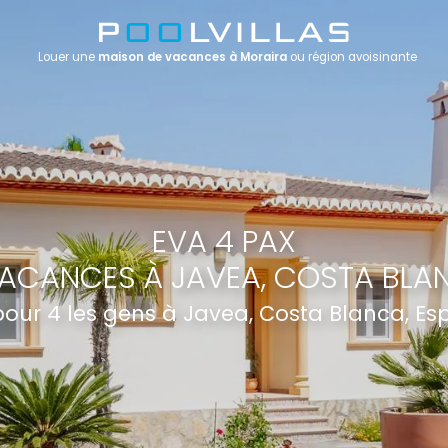
Louer une
maison de vacances à Moraira
ou région avoisinante
EVA 4 PAX
ACANCES À JAVEA, COSTA BLA
 pour 4 les gens à Javea, Costa Blanca, E