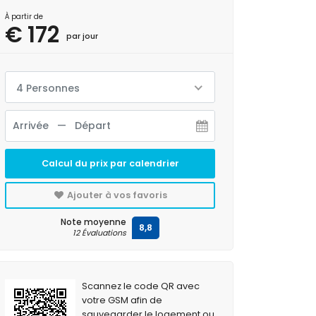
À partir de
€ 172
par jour
4 Personnes
Calcul du prix par calendrier
Ajouter à vos favoris
Note moyenne
8,8
12 Évaluations
Scannez le code QR avec
votre GSM afin de
sauvegarder le logement ou