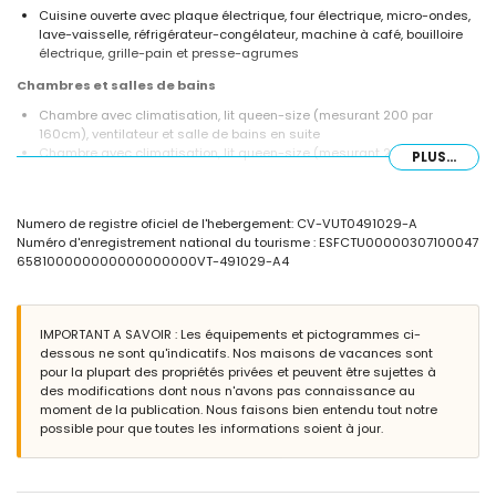
Cuisine ouverte avec plaque électrique, four électrique, micro-ondes,
lave-vaisselle, réfrigérateur-congélateur, machine à café, bouilloire
électrique, grille-pain et presse-agrumes
Chambres et salles de bains
Chambre avec climatisation, lit queen-size (mesurant 200 par
160cm), ventilateur et salle de bains en suite
Chambre avec climatisation, lit queen-size (mesurant 200 par
PLUS...
150cm) et ventilateur
Chambre avec climatisation, lit queen-size (mesurant 200 par
160cm), télévision et ventilateur
Numero de registre oficiel de l'hebergement: CV-VUT0491029-A
Chambre avec climatisation, lit queen-size (mesurant 200 par
Numéro d'enregistrement national du tourisme : ESFCTU00000307100047
150cm), télévision et ventilateur
658100000000000000000VT-491029-A4
Salle de bains en suite avec double lavabo, baignoire, douche et
toilettes
2 salles de bains chacune avec lavabo simple, douche et toilettes
IMPORTANT A SAVOIR : Les équipements et pictogrammes ci-
Extérieur de la villa
dessous ne sont qu'indicatifs. Nos maisons de vacances sont
Terrain grand et clôturé
pour la plupart des propriétés privées et peuvent être sujettes à
Piscine privée
des modifications dont nous n'avons pas connaissance au
Merveilleux jardin avec pelouse et arbres et mobilier de jardin avec
moment de la publication. Nous faisons bien entendu tout notre
transats
possible pour que toutes les informations soient à jour.
3 terrasses, dont 1 couverte
Barbecue
Douche extérieure
Espace détente extérieur et espace repas extérieur