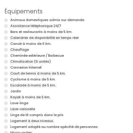
Place de parking privée
Équipements
Informations supplémentaires
Animaux domestiques admis sur demande.
Ville la plus proche : Xàbia (à moins de 5 kilomètres de la villa)
Assistance téléphonique 24/7
Rivière ou rive la plus proche : Mediterráneo, Xàbia (à moins de 5
kilomètres de la villa)
Bars et restaurants à moins de 5 km.
Plage la plus proche : Playa del Arenal (à moins de 5 kilomètres de la
Calendrier de disponibilité en temps réel
villa)
Canoë à moins de 5 km.
Port le plus proche : La Fontana, Xàbia (à moins de 5 kilomètres de la
Chauffage
villa)
Cheminée extérieure / Barbecue
Parc le plus proche : Pinosol, Xàbia (à moins de 4 kilomètres de la
Climatisation (6 unités)
villa)
Aéroport le plus proche : Alicante (à moins de 100 kilomètres de la
Connexion Internet
villa)
Court de tennis à moins de 5 km.
Deuxième aéroport le plus proche : Valence (> 100 kilomètres)
Cyclisme à moins de 5 km.
Veuillez consulter si les animaux de compagnie sont autorisés
Escalade à moins de 5 km.
L'hébergement est très adapté pour les familles avec enfants
Jardin
Installations et services inclus dans le prix de location de la villa
Kayak à moins de 5 km.
Lave-linge
Internet (WiFi)
Aspirateur et fer et planche à repasser
Lave-vaisselle
Linge de lit et serviettes
Linge de lit compris dans le prix
Service de réception et service d'urgence 24 heures
Logement à deux niveaux.
Chauffage par air et climatisation
Logement adapté au nombre spécifié de personnes.
Installations et services avec supplément
Micro-ondes