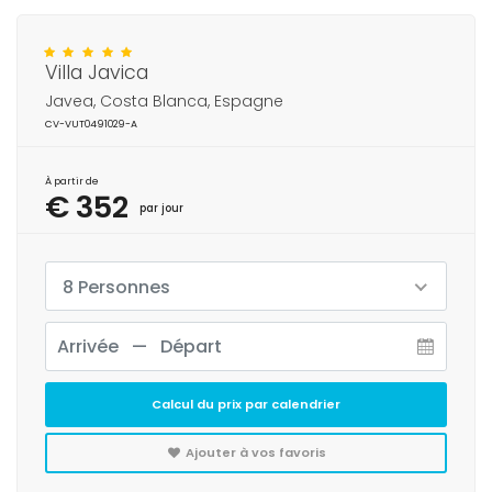
Villa Javica
Javea, Costa Blanca, Espagne
CV-VUT0491029-A
À partir de
€ 352
par jour
8 Personnes
Calcul du prix par calendrier
Ajouter à vos favoris