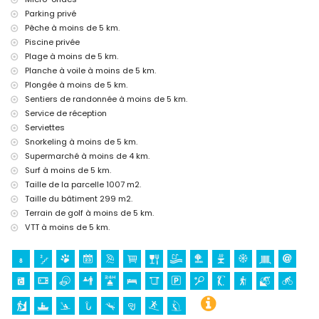
Parking privé
Lit supplémentaire et lit/berceau pour enfant (sur demande)
Pêche à moins de 5 km.
Divertissement et activités de loisirs pour vos vacances à Xàbia,
Piscine privée
Costa Blanca
Plage à moins de 5 km.
Cinéma, théâtre, discothèque, bar, promenade (El Arenal et Xàbia) (à
Planche à voile à moins de 5 km.
moins de 5 kilomètres de la maison)
Plongée à moins de 5 km.
Sentiers de randonnée à moins de 5 km.
Lieux et culture à Xàbia, Costa Blanca
Service de réception
Musée (Histórico de Xàbia), église (Virgen de Loreto, Puerto, Xàbia),
Serviettes
ruine (Pueblo Histórico, Xàbia), monument (Molinos de Viento, Xàbia),
Snorkeling à moins de 5 km.
bâtiment architectural (Pueblo Histórico, Xàbia) et lieu historique
(Histórico de Xàbia) (à moins de 5 kilomètres de l'hébergement)
Supermarché à moins de 4 km.
Château (Portal de la Vila et Dénia) (à moins de 25 kilomètres de
Surf à moins de 5 km.
l'hébergement)
Taille de la parcelle 1007 m2.
Taille du bâtiment 299 m2.
Sports
Terrain de golf à moins de 5 km.
Tennis, golf, randonnée, VTT, cyclisme, escalade, canoë, kayak, pêche,
VTT à moins de 5 km.
plongée, snorkeling, surf et planche à voile (à moins de 5 kilomètres
de la villa)
Équitation (à moins de 10 kilomètres de la villa)