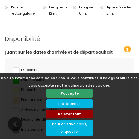
Forme
:
Longueur
:
Largeur
:
Approfondie
:
rectangulaire
12 m.
6 m.
2 m.
Disponibilité
ouhaitées !
Disponible
Ce site internet se sert de cookies. Si vous continuez à naviguer sur le site,
Dates choisies
vous acceptez notre utilisation des cookies.
Disponible sur demande
J'accepte
Prix ​​sur demande
Préférences
Arrivée non autorisée
Rejeter tout
Départ interdit
Pour en savoir plus,
Indisponible
cliquez ici