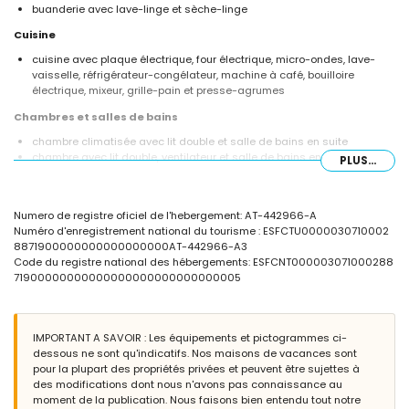
buanderie avec lave-linge et sèche-linge
Cuisine
cuisine avec plaque électrique, four électrique, micro-ondes, lave-
vaisselle, réfrigérateur-congélateur, machine à café, bouilloire
électrique, mixeur, grille-pain et presse-agrumes
Chambres et salles de bains
chambre climatisée avec lit double et salle de bains en suite
chambre avec lit double, ventilateur et salle de bains en suite
PLUS...
chambre climatisée avec lit double et ventilateur
chambre climatisée avec lit double
chambre climatisée avec 2 lits simples
Numero de registre oficiel de l'hebergement: AT-442966-A
salle de bains en suite avec lavabo simple, baignoire, douche et
Numéro d'enregistrement national du tourisme : ESFCTU0000030710002
toilettes
8871900000000000000000AT-442966-A3
salle de bains en suite avec lavabo simple, douche et toilettes
Code du registre national des hébergements: ESFCNT000003071000288
salle de bains avec lavabo simple, baignoire, douche et toilettes
71900000000000000000000000000005
salle de bains avec double lavabo, baignoire/douche, toilettes et
sèche-cheveux
Extérieur de la villa
IMPORTANT A SAVOIR : Les équipements et pictogrammes ci-
terrain clos
dessous ne sont qu'indicatifs. Nos maisons de vacances sont
piscine privée mesurant 12m x 6m et 2m de profondeur
pour la plupart des propriétés privées et peuvent être sujettes à
magnifique jardin avec pelouse, gravier, arbres et mobilier de jardin
des modifications dont nous n'avons pas connaissance au
avec transats
moment de la publication. Nous faisons bien entendu tout notre
2 terrasses