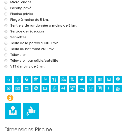
Micro-ondes
lit supplémentaire et lits/berceaux pour enfants (sur demande)
Parking privé
Piscine privée
Divertissements et activités de loisirs pour vos vacances à Jávea,
Plage à moins de 5 km.
Costa Blanca
Sentiers de randonnée à moins de 5 km.
bar (à moins de 5 kilomètres de la maison)
Service de réception
Curiosités et culture à Jávea, Costa Blanca
Serviettes
Taille de la parcelle 1000 m2.
château (Dénia) (à moins de 25 kilomètres de l'hébergement)
Taille du bâtiment 200 m2.
Sports
Télévision
randonnée et VTT (à moins de 5 kilomètres de la villa)
Télévision par câble/satellite
tennis, golf et équitation (à moins de 10 kilomètres de la villa)
VTT à moins de 5 km.
Dimensions Piscine