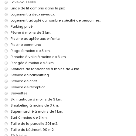
Divertissements et activités de loisirs pour vos vacances à
Lave-vaisselle
Moraira, Costa Blanca
Linge de lit compris dans le prix
Bar (à moins de 1000 mètres de la maison)
Logement à deux niveaux.
Discothèque et promenade (à moins de 5 kilomètres de la maison)
Logement adapté au nombre spécifié de personnes.
Parking privé
Sites et culture à Moraira, Costa Blanca
Pêche à moins de 3 km.
Musée, église, château, ruines et lieu historique (à moins de 5
Piscine adaptée aux enfants
kilomètres de l'hébergement)
Piscine commune
Sports
Plage à moins de 3 km.
Planche à voile à moins de 3 km.
Tennis, randonnée, VTT, cyclisme, escalade, canoë, kayak, pêche,
plongée, snorkeling, surf, planche à voile et ski nautique (à moins de 5
Plongée à moins de 3 km.
kilomètres de la maison)
Sentiers de randonnée à moins de 4 km.
Golf et équitation (à moins de 10 kilomètres de la maison)
Service de babysitting
Service de chef
Service de réception
Serviettes
Ski nautique à moins de 3 km.
Snorkeling à moins de 3 km.
Supermarché à moins de 1 km.
Surf à moins de 3 km.
Taille de la parcelle 201 m2.
Taille du bâtiment 90 m2.
Télévision