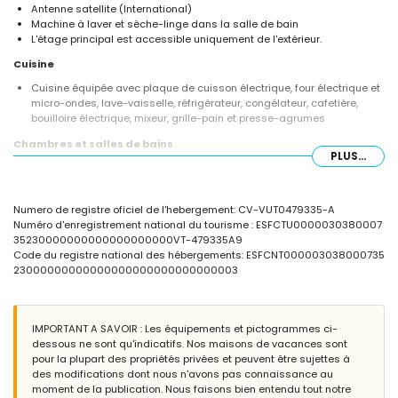
Antenne satellite (International)
Machine à laver et sèche-linge dans la salle de bain
L'étage principal est accessible uniquement de l'extérieur.
Cuisine
Cuisine équipée avec plaque de cuisson électrique, four électrique et
micro-ondes, lave-vaisselle, réfrigérateur, congélateur, cafetière,
bouilloire électrique, mixeur, grille-pain et presse-agrumes
Chambres et salles de bains
PLUS...
Chambre avec climatisation et lit double
Chambre avec climatisation, 2 lits simples et salle de bains en suite
Chambre avec climatisation et 2 lits simples
Numero de registre oficiel de l'hebergement: CV-VUT0479335-A
Salle de bains en suite avec lavabo simple, douche et toilettes
Numéro d'enregistrement national du tourisme : ESFCTU0000030380007
Salle de bains avec lavabo simple, douche et toilettes
35230000000000000000000VT-479335A9
Extérieur de cette maison de vacances
Code du registre national des hébergements: ESFCNT000003038000735
23000000000000000000000000000003
Piscine commune de 20m x 20m et 3m de profondeur
Piscine pour enfants
Jardin commun avec pelouse, gravier et arbres
3 terrasses, dont 1 couverte
IMPORTANT A SAVOIR : Les équipements et pictogrammes ci-
Barbecue
dessous ne sont qu'indicatifs. Nos maisons de vacances sont
Espace de détente et coin repas en extérieur
pour la plupart des propriétés privées et peuvent être sujettes à
2 places de parking privées
des modifications dont nous n'avons pas connaissance au
moment de la publication. Nous faisons bien entendu tout notre
Informations supplémentaires