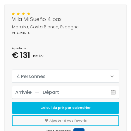
Villa Mi Sueño 4 pax
Moraira, Costa Blanca, Espagne
VT-492687-A
À partir de
€ 131
par jour
4 Personnes
Calcul du prix par calendrier
Ajouter à vos favoris