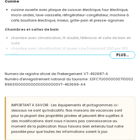
Cuisine
cuisine ouverte avec plaque de cuisson électrique, four électrique,
micro-ondes, lave-vaisselle, réfrigérateur-congélateur, machine à
café, bouilloire électrique, mixeur, grille-pain et presse-agrumes
Chambres et salles de bain
chambre avec climatisation, lit double, télévision et salle de bain en
suite
chambre avec climatisation, lit queen size (mesurant 200 par 160
cm)
PLUS...
salle de bain en suite avec lavabo simple, douche, toilette et sèche-
cheveux
salle de bain avec lavabo simple, douche, toilette et sèche-cheveux
Numero de registre oficiel de l'hebergement: VT-492687-A
Extérieur de la villa
Numéro d'enregistrement national du tourisme : ESFCTU0000030710002
8963100000000000000000VT-463699-A4
terrain clôturé
piscine privée mesurant 6 m x 4 m et 1,7 m de profondeur
jardin avec gravier, arbres, et mobilier de jardin avec transats
2 terrasses
IMPORTANT A SAVOIR : Les équipements et pictogrammes ci-
barbecue
dessous ne sont qu'indicatifs. Nos maisons de vacances sont
coin salon extérieur et coin repas extérieur
pour la plupart des propriétés privées et peuvent être sujettes à
espace de stationnement privé couvert et 2 espaces de
des modifications dont nous n'avons pas connaissance au
stationnement privés
moment de la publication. Nous faisons bien entendu tout notre
possible pour que toutes les informations soient à jour.
Informations complémentaires