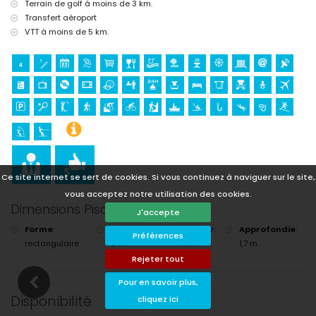
Terrain de golf à moins de 3 km.
Transfert aéroport
VTT à moins de 5 km.
Ce site internet se sert de cookies. Si vous continuez à naviguer sur le site,
vous acceptez notre utilisation des cookies.
Dimensions Piscine
J'accepte
Forme
:
Longueur
:
Largeur
:
Approfondie
:
Préférences
rectangulaire
6 m.
4 m.
1,7 m.
Rejeter tout
Pour en savoir plus,
Disponibilité
cliquez ici