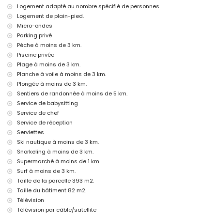
bar (à 1000 mètres de la maison)
Logement adapté au nombre spécifié de personnes.
discothèque et promenade (à 5 kilomètres de la maison)
Logement de plain-pied.
Micro-ondes
Sites et culture à Moraira, Costa Blanca
Parking privé
église, château et ruines (à 5 kilomètres de l'hébergement)
Pêche à moins de 3 km.
musée (à 25 kilomètres de l'hébergement)
Piscine privée
Sports
Plage à moins de 3 km.
Planche à voile à moins de 3 km.
tennis, golf, randonnée, VTT, cyclisme, escalade, canoë, kayak, pêche,
plongée, snorkeling, surf, planche à voile et ski nautique (à 5
Plongée à moins de 3 km.
kilomètres de la villa)
Sentiers de randonnée à moins de 5 km.
équitation (à 10 kilomètres de la villa)
Service de babysitting
Service de chef
Service de réception
Serviettes
Ski nautique à moins de 3 km.
Snorkeling à moins de 3 km.
Supermarché à moins de 1 km.
Surf à moins de 3 km.
Taille de la parcelle 393 m2.
Taille du bâtiment 82 m2.
Télévision
Télévision par câble/satellite