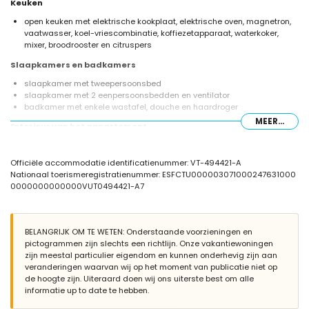
Keuken
open keuken met elektrische kookplaat, elektrische oven, magnetron,
vaatwasser, koel-vriescombinatie, koffiezetapparaat, waterkoker,
mixer, broodrooster en citruspers
Slaapkamers en badkamers
slaapkamer met tweepersoonsbed
slaapkamer met 2 eenpersoonsbedden en ventilator
badkamer met enkele wastafel, douche en haardroger
MEER...
Exterieur van het appartement
omheind perceel
Officiële accommodatie identificatienummer: VT-494421-A
Meer informatie
Nationaal toerismeregistratienummer: ESFCTU000003071000247631000
dichtstbijzijnde stad: Jávea (binnen 2 kilometer van het appartement)
0000000000000VUT0494421-A7
dichtstbijzijnde rivier of oever: de Middellandse Zee, Jávea (binnen
200 meter van het appartement)
dichtstbijzijnde strand: Playa de la Grava (binnen 200 meter van het
appartement)
BELANGRIJK OM TE WETEN: Onderstaande voorzieningen en
dichtstbijzijnde haven: Club Náutico Jávea (binnen 1000 meter van
pictogrammen zijn slechts een richtlijn. Onze vakantiewoningen
het appartement)
zijn meestal particulier eigendom en kunnen onderhevig zijn aan
dichtstbijzijnde park: Montgó, Jávea (binnen 4 kilometer van het
veranderingen waarvan wij op het moment van publicatie niet op
appartement)
de hoogte zijn. Uiteraard doen wij ons uiterste best om alle
dichtstbijzijnde luchthaven: Alicante (binnen 100 kilometer van het
informatie up to date te hebben.
appartement)