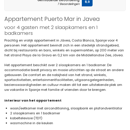
Gemiddelde beoordeling
8,9
7 Beoordelingen
Appartement Puerto Mar in Javea
voor 4 gasten met 2 slaapkamers en 1
badkamers
Prachtig en vrolijk appartement in Jávea, Costa Blanca, Spanje voor 4
personen. Het appartement bevindt zich in een stedelijk strandgebied,
dicht bij restaurants en bars, winkels en supermarkten, op 200 meter van
het strand Playa de la Grava en 0,2 km van de Middellandse Zee, Jávea.
Het appartement beschikt over 2 slaapkamers en 1 badkamer. De
accommodatie biedt privacy en mooie uitzichten op de straat en andere
gebouwen. De comfort en de nabijheid van het strand, winkels,
sportactiviteiten, entertainmentfaciliteiten, uitgaansgelegenheden,
bezienswaardigheden en cultuur maken dit tot een uitstekende plek om
uw vakantie in Spanje met familie of vrienden door te brengen.
Interieur van het appartement
woon/eetkamer met airconditioning, slaapbank en plafondventilator
2 slaapkamers en 1 badkamer
kabeltelevisie (TDT)
wasmachine in de keuken