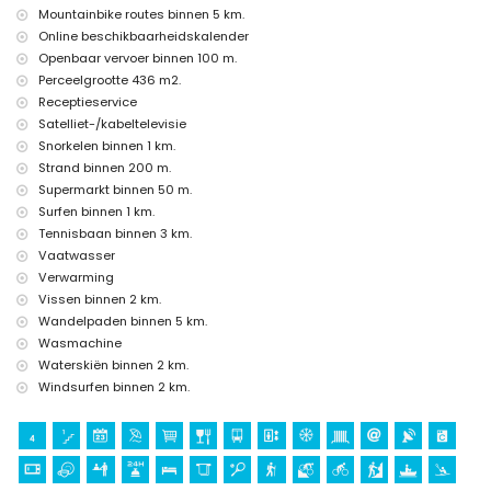
Mountainbike routes binnen 5 km.
(Molinos de Viento, Jávea), monument (Pueblo Histórico, Jávea),
architectonisch gebouw (Histórico de Jávea), historische plaats
Online beschikbaarheidskalender
(Pueblo Histórico en Jávea) (binnen 5 kilometer van de
Openbaar vervoer binnen 100 m.
accommodatie)
Perceelgrootte 436 m2.
kasteel (Portal de la Vila en Dénia) (binnen 25 kilometer van de
Receptieservice
accommodatie)
Satelliet-/kabeltelevisie
Sport
Snorkelen binnen 1 km.
Strand binnen 200 m.
fietsen, kanoën, kajakken, snorkelen en surfen (binnen 1000 meter van
het appartement)
Supermarkt binnen 50 m.
tennis, wandelen, mountainbiken, klimmen, vissen, duiken, windsurfen
Surfen binnen 1 km.
en waterskiën (binnen 5 kilometer van het appartement)
Tennisbaan binnen 3 km.
golf en paardrijden (binnen 10 kilometer van het appartement)
Vaatwasser
Verwarming
Vissen binnen 2 km.
Wandelpaden binnen 5 km.
Wasmachine
Waterskiën binnen 2 km.
Windsurfen binnen 2 km.