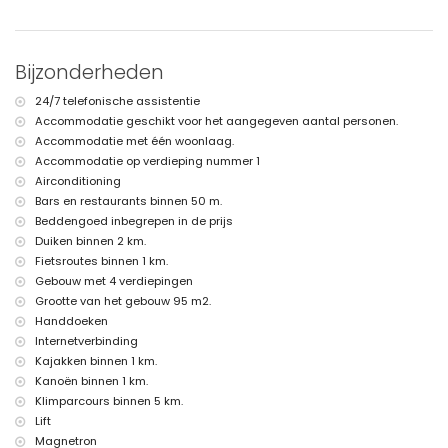
tweede dichtstbijzijnde luchthaven: Valencia (> 100 kilometer)
nabij openbaar vervoer: bus binnen 100 meter
huisdieren zijn niet toegestaan
Het gebouw waar de accommodatie zich bevindt heeft een lift.
Bijzonderheden
De accommodatie is zeer geschikt voor families met kinderen
Faciliteiten en diensten inbegrepen in de huurprijs van het
24/7 telefonische assistentie
appartement
Accommodatie geschikt voor het aangegeven aantal personen.
Accommodatie met één woonlaag.
internet (WiFi)
strijkijzer en strijkplank
Accommodatie op verdieping nummer 1
bedlinnen en handdoeken
Airconditioning
receptieservice en 24-uurs noodservice
Bars en restaurants binnen 50 m.
luchtverwarming en met airconditioning
Beddengoed inbegrepen in de prijs
Faciliteiten en diensten tegen extra kosten
Duiken binnen 2 km.
Fietsroutes binnen 1 km.
extra bed en kinderbed/ledikant (op aanvraag)
Gebouw met 4 verdiepingen
Vermaak en vrijetijdsbesteding voor uw vakantie in Jávea, Costa
Grootte van het gebouw 95 m2.
Blanca
Handdoeken
bar, promenade (Paseo Marítimo en Jávea) (binnen 500 meter van
Internetverbinding
het huis)
Kajakken binnen 1 km.
bioscoop (binnen 1000 meter van het huis)
Kanoën binnen 1 km.
theater en discotheek (binnen 5 kilometer van het huis)
Klimparcours binnen 5 km.
Bezienswaardigheden en cultuur in Jávea, Costa Blanca
Lift
Magnetron
museum (Histórico de Jávea), kerk (San Bartolomé, Jávea), ruïne