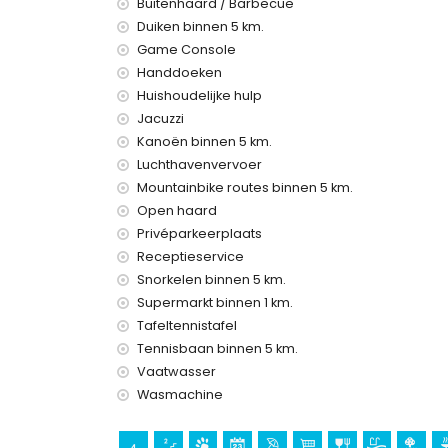
internet (WiFi)
Buitenhaard / Barbecue
strijkijzer en strijkplank
Duiken binnen 5 km.
beddengoed en handdoeken
Game Console
receptieservice en 24-uurs noodservice
Handdoeken
schoonmaakdienst tweemaal per week
Huishoudelijke hulp
spelconsole (PlayStation 3) en tafeltennis
Jacuzzi
centrale verwarming en airconditioning
buiten jacuzzi
Kanoën binnen 5 km.
Luchthavenvervoer
Faciliteiten en diensten tegen extra kosten
Mountainbike routes binnen 5 km.
luchthavenservice
Open haard
extra bed (op aanvraag)
Privéparkeerplaats
Receptieservice
Entertainment en vrijetijdsactiviteiten voor u
Snorkelen binnen 5 km.
theater, discotheek, bar en promenade (El Portet
Supermarkt binnen 1 km.
Bezienswaardigheden en cultuur in Moraira, C
Tafeltennistafel
Tennisbaan binnen 5 km.
kerk (Iglesia Parroquial de Santa Catalina), kast
monument (Torre de Vigía del Cap d'Or), archit
Vaatwasser
(Centro histórico) (binnen 5 kilometer van de
Wasmachine
museum (Ecomuseo Cemroqt L'almassera) (bin
Sport