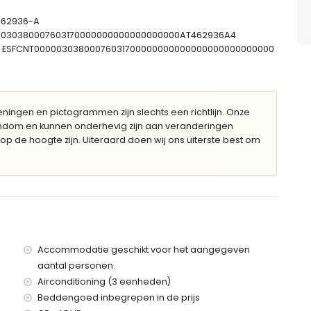
-462936-A
000030380007603170000000000000000000AT462936A4
e: ESFCNT00000303800076031700000000000000000000000000
ingen en pictogrammen zijn slechts een richtlijn. Onze
gendom en kunnen onderhevig zijn aan veranderingen
op de hoogte zijn. Uiteraard doen wij ons uiterste best om
lla
 van de villa
er van de villa)
er van de villa)
nen 100 kilometer van de villa)
nises (> 100 kilometer)
lometer en trein binnen 4 kilometer
Accommodatie geschikt voor het aangegeven
aantal personen.
en met kinderen
Airconditioning (3 eenheden)
ijs van de villa
Beddengoed inbegrepen in de prijs