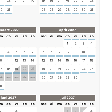
23
24
25
26
27
18
19
20
21
22
23
24
30
31
25
26
27
28
29
30
31
maart 2027
april 2027
wo
do
vr
za
zo
ma
di
wo
do
vr
za
zo
1
2
3
4
3
4
5
6
7
5
6
7
8
9
10
11
10
11
12
13
14
12
13
14
15
16
17
18
20
21
17
18
19
19
20
21
22
23
24
25
24
25
26
27
28
26
27
28
29
30
31
juni 2027
juli 2027
wo
do
vr
za
zo
ma
di
wo
do
vr
za
zo
1
2
2
3
4
5
6
3
4