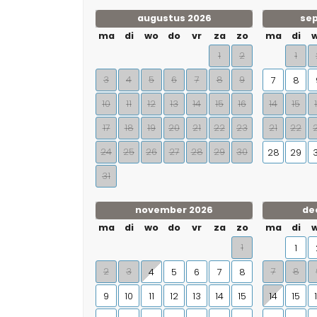
augustus 2026
se
ma
di
wo
do
vr
za
zo
ma
di
1
2
1
3
4
5
6
7
8
9
7
8
10
11
12
13
14
15
16
14
15
17
18
19
20
21
22
23
21
22
24
25
26
27
28
29
30
28
29
31
november 2026
de
ma
di
wo
do
vr
za
zo
ma
di
1
1
2
3
7
8
4
5
6
7
8
9
10
11
12
13
14
15
14
15