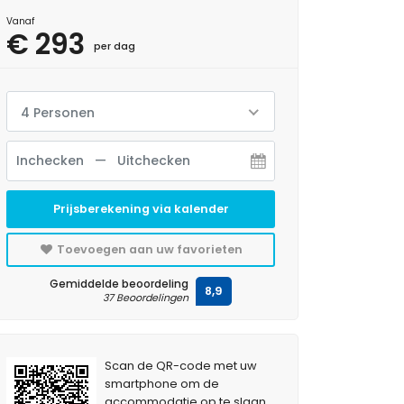
Vanaf
€ 293
per dag
4 Personen
Prijsberekening via kalender
Toevoegen aan uw favorieten
Gemiddelde beoordeling
8,9
37 Beoordelingen
Scan de QR-code met uw
smartphone om de
accommodatie op te slaan