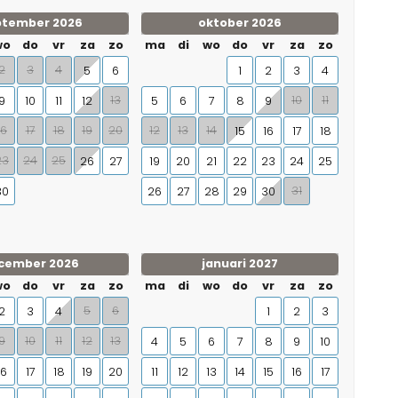
ptember 2026
oktober 2026
wo
do
vr
za
zo
ma
di
wo
do
vr
za
zo
2
3
4
5
6
1
2
3
4
13
10
11
9
10
11
12
5
6
7
8
9
16
17
18
19
20
12
13
14
15
16
17
18
23
24
25
26
27
19
20
21
22
23
24
25
31
30
26
27
28
29
30
cember 2026
januari 2027
wo
do
vr
za
zo
ma
di
wo
do
vr
za
zo
5
6
2
3
4
1
2
3
9
10
11
12
13
4
5
6
7
8
9
10
16
17
18
19
20
11
12
13
14
15
16
17