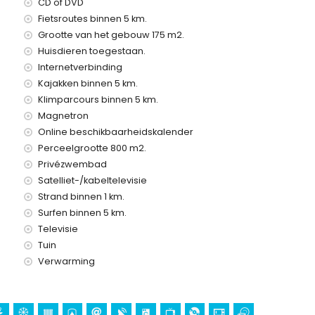
CD of DVD
Fietsroutes binnen 5 km.
Grootte van het gebouw 175 m2.
Huisdieren toegestaan.
Internetverbinding
Kajakken binnen 5 km.
Klimparcours binnen 5 km.
Magnetron
Online beschikbaarheidskalender
Perceelgrootte 800 m2.
Privézwembad
Satelliet-/kabeltelevisie
w vakantie in Moraira, Costa Blanca
Strand binnen 1 km.
) (binnen 5 kilometer van het huis)
Surfen binnen 5 km.
osta Blanca
Televisie
Tuin
eel (Castell de Moraira), ruïne (Castell de Moraira),
ectonisch gebouw (Centro histórico) en historische plek
Verwarming
 accommodatie)
nen 10 kilometer van de accommodatie)