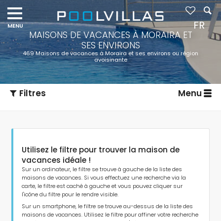
FR
MAISONS DE VACANCES À MORAIRA ET
SES ENVIRONS
469 Maisons de vacances à Moraira et ses environs ou région
avoisinante
Filtres
Menu
Utilisez le filtre pour trouver la maison de
vacances idéale !
Sur un ordinateur, le filtre se trouve à gauche de la liste des
maisons de vacances. Si vous effectuez une recherche via la
carte, le filtre est caché à gauche et vous pouvez cliquer sur
Type d'hébergement
l'icône du filtre pour le rendre visible.
Sur un smartphone, le filtre se trouve au-dessus de la liste des
maisons de vacances. Utilisez le filtre pour affiner votre recherche