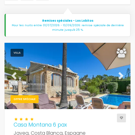
Remises spéciales - Los Lobitos
Pour les nuits entre 01/07/2026 - 13/09/2026: remise spéciale de dernière
minute jusqu'à 25 %.
VILLA
Previous
Next
OFFRE SPÉCIALE
Casa Montana 6 pax
Javea, Costa Blanca, Espagne