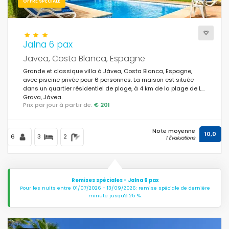
OFFRE SPÉCIALE
Piscine privée
(339)
Piscine chauffée
(21)
Jalna 6 pax
Jacuzzi
(18)
Javea, Costa Blanca, Espagne
Sauna
Grande et classique villa à Jávea, Costa Blanca, Espagne,
(5)
avec piscine privée pour 6 personnes. La maison est située
dans un quartier résidentiel de plage, à 4 km de la plage de La
Air conditionné
(441)
Grava, Jávea.
Prix par jour à partir de:
€ 201
Wi-Fi
(469)
Animaux domestiques admis
(211)
Note moyenne
10,0
6
3
2
1 Évaluations
Internet
(468)
Télévision
(458)
Remises spéciales - Jalna 6 pax
Pour les nuits entre 01/07/2026 - 13/09/2026: remise spéciale de dernière
Satellite / Câble
(375)
minute jusqu'à 25 %.
Chauffage central
(399)