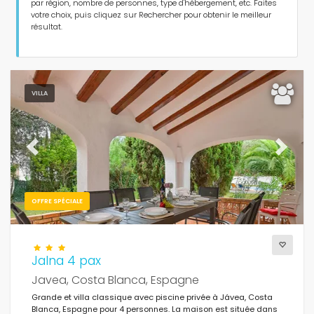
Personnes
par région, nombre de personnes, type d'hébergement, etc. Faites
votre choix, puis cliquez sur Rechercher pour obtenir le meilleur
résultat.
Chambres
Salles de bains
VILLA
Previous
Next
Services populaires
OFFRE SPÉCIALE
Wi-Fi
(469)
Piscine
(447)
Jalna 4 pax
Air conditionné
Javea, Costa Blanca, Espagne
(441)
Grande et villa classique avec piscine privée à Jávea, Costa
Vues sur la mer
(218)
Blanca, Espagne pour 4 personnes. La maison est située dans