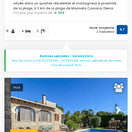
située dans un quartier résidentiel et montagneux à proximité
de la plage, à 3 km de la plage de Marineta Casiana, Denia.
Prix par jour à partir de:
€ 266
Note moyenne
9,7
8
4
3
2 Évaluations
Remises spéciales - Serena Vista
Pour les nuits entre 01/07/2026 - 13/09/2026: remise spéciale de dernière
minute jusqu'à 25 %.
VILLA
Previous
Next