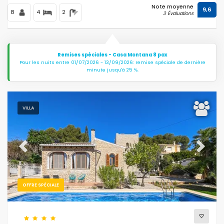
Note moyenne
9,6
8
4
2
3 Évaluations
Remises spéciales - Casa Montana 8 pax
Pour les nuits entre 01/07/2026 - 13/09/2026: remise spéciale de dernière
minute jusqu'à 25 %.
VILLA
Previous
Next
OFFRE SPÉCIALE