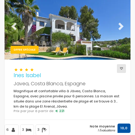
Lave-vaisselle
(416)
VILLA
Lave-linge
(462)
Cheminée
(194)
Previous
Next
OFFRE SPÉCIALE
Distances
Ines Isabel
Javea, Costa Blanca, Espagne
Confort
Magnifique et confortable villa à Jávea, Costa Blanca,
Espagne, avec piscine privée pour 6 personnes. La maison est
située dans une zone résidentielle de plage et se trouve à 3
km de la plage El Arenal, Jávea.
Services
Prix par jour à partir de:
€ 221
Note moyenne
10,0
6
3
3
1 Évaluations
Vues