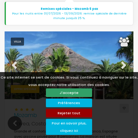
Remises spéciales - Mozamb 6 pax
Pour les nuits entre 01/07/2026 - 13/09/2026: remise spéciale de dernière
minute jusqu'à 25 %.
VILLA
Previous
Next
Ce site internet se sert de cookies. Si vous continuez à naviguer sur le site,
vous acceptez notre utilisation des cookies.
OFFRE SPÉCIALE
J'accepte
Préférences
Rejeter tout
Mozamb
Javea, Costa Blanca, Espagne
Pour en savoir plus,
cliquez ici
Grande et confortable villa à Jávea, Costa Blanca, Espagne
avec piscine privée pour 8 personnes. La maison est située