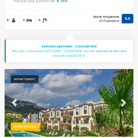
Prix par jour à partir de:
€ 360
Note moyenne
9,6
8
4
4
34 Évaluations
Remises spéciales - Casa del Mar
Pour les nuits entre 01/07/2026 - 13/09/2026: remise spéciale de dernière
minute jusqu'à 25 %.
APPARTEMENT
Previous
Next
OFFRE SPÉCIALE