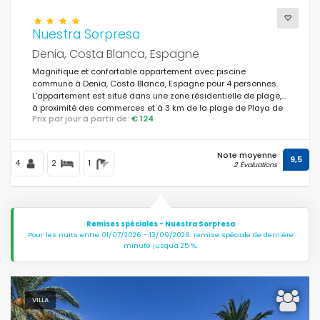
Nuestra Sorpresa
Denia, Costa Blanca, Espagne
Magnifique et confortable appartement avec piscine
commune à Denia, Costa Blanca, Espagne pour 4 personnes.
L'appartement est situé dans une zone résidentielle de plage,
à proximité des commerces et à 3 km de la plage de Playa de
Prix par jour à partir de:
€ 124
la Marineta.
Note moyenne
9,5
4
2
1
2 Évaluations
Remises spéciales - Nuestra Sorpresa
Pour les nuits entre 01/07/2026 - 13/09/2026: remise spéciale de dernière
minute jusqu'à 25 %.
VILLA