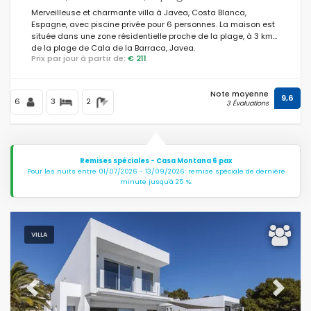
Merveilleuse et charmante villa à Javea, Costa Blanca,
Espagne, avec piscine privée pour 6 personnes. La maison est
située dans une zone résidentielle proche de la plage, à 3 km
de la plage de Cala de la Barraca, Javea.
Prix par jour à partir de:
€ 211
Note moyenne
9,6
6
3
2
3 Évaluations
Remises spéciales - Casa Montana 6 pax
Pour les nuits entre 01/07/2026 - 13/09/2026: remise spéciale de dernière
minute jusqu'à 25 %.
VILLA
Previous
Next