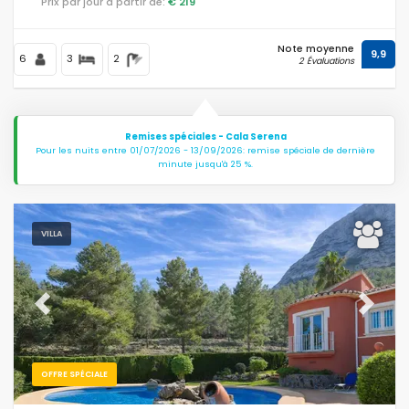
Prix par jour à partir de:
€ 219
Note moyenne
9,9
6
3
2
2 Évaluations
Remises spéciales - Cala Serena
Pour les nuits entre 01/07/2026 - 13/09/2026: remise spéciale de dernière
minute jusqu'à 25 %.
VILLA
Previous
Next
OFFRE SPÉCIALE