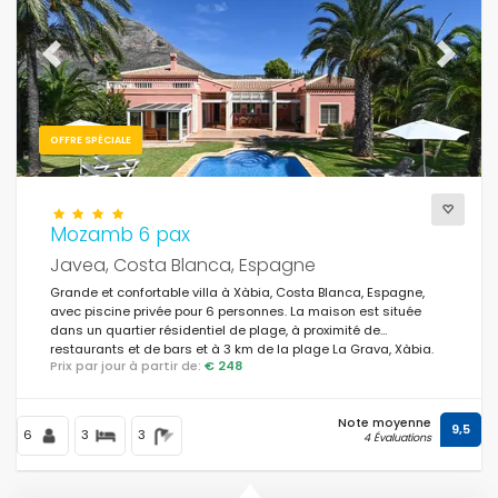
Previous
Next
OFFRE SPÉCIALE
Mozamb 6 pax
Javea, Costa Blanca, Espagne
Grande et confortable villa à Xàbia, Costa Blanca, Espagne,
avec piscine privée pour 6 personnes. La maison est située
dans un quartier résidentiel de plage, à proximité de
restaurants et de bars et à 3 km de la plage La Grava, Xàbia.
Prix par jour à partir de:
€ 248
Note moyenne
9,5
6
3
3
4 Évaluations