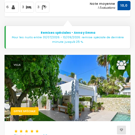
Note moyenne
10,0
6
3
3
1 Évaluations
Remises spéciales - Anna y Emma
Pour les nuits entre 01/07/2026 - 13/09/2026: remise spéciale de dernière
minute jusqu'à 25 %.
VILLA
Previous
Next
OFFRE SPÉCIALE